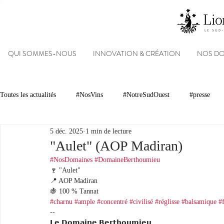
QUI SOMMES-NOUS
INNOVATION & CRÉATION
NOS D
Toutes les actualités
#NosVins
#NotreSudOuest
#presse
5 déc. 2025
1 min de lecture
Chambre d’Amour
Vins
Armagnacs
Gastronomie
"Aulet" (AOP Madiran)
#NosDomaines
#DomaineBerthoumieu
🍷 "Aulet"
Dégustations
Evénements
Réseaux sociaux
Patrimoin
📍 AOP Madiran
🍇 100 % Tannat
#charnu
#ample
#concentré
#civilisé
#réglisse
#balsamique
#f
--
#NosDomaines
𝗟𝗲 𝗗𝗼𝗺𝗮𝗶𝗻𝗲 𝗕𝗲𝗿𝘁𝗵𝗼𝘂𝗺𝗶𝗲𝘂