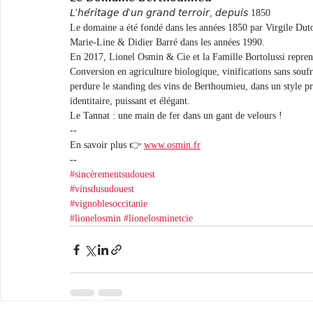
𝘓'𝘩𝘦́𝘳𝘪𝘵𝘢𝘨𝘦 𝘥'𝘶𝘯 𝘨𝘳𝘢𝘯𝘥 𝘵𝘦𝘳𝘳𝘰𝘪𝘳, 𝘥𝘦𝘱𝘶𝘪𝘴 1850
Le domaine a été fondé dans les années 1850 par Virgile Duto
Marie-Line & Didier Barré dans les années 1990.
En 2017, Lionel Osmin & Cie et la Famille Bortolussi repren
Conversion en agriculture biologique, vinifications sans soufre
perdure le standing des vins de Berthoumieu, dans un style pr
identitaire, puissant et élégant.
Le Tannat : une main de fer dans un gant de velours !
--
En savoir plus 👉 
www.osmin.fr
--
#sincèrementsudouest
#vinsdusudouest
#vignoblesoccitanie
#lionelosmin
#lionelosminetcie