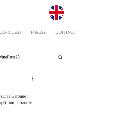
SUD-OUEST
PRESSE
CONTACT
ineParis25
Presse
Clients
 sur la Garonne !
pétition portant le 
Equipe
Cépages