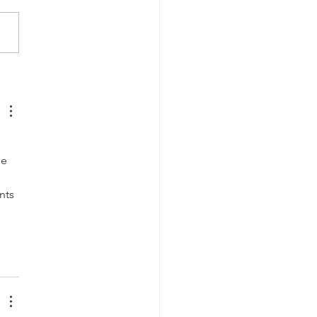
raison a débuté dans le
Ouest
e 
nts 