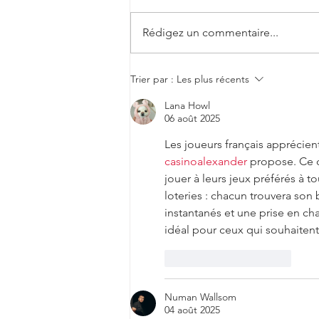
doublement étoilé par le Guide
Hachette des Vins 2026 (cf.
Rédigez un commentaire...
commentaire ci-après) ! 👇 "La vie en
rose en effet avec cette négrette très
avenante dans sa robe c
Trier par :
Les plus récents
Lana Howl
06 août 2025
Les joueurs français apprécient l
casinoalexander
 propose. Ce c
jouer à leurs jeux préférés à 
loteries : chacun trouvera son
instantanés et une prise en cha
idéal pour ceux qui souhaitent
J'aime
Répondre
Numan Wallsom
04 août 2025