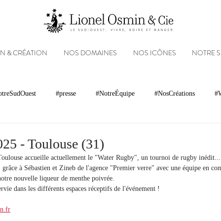
N & CRÉATION
NOS DOMAINES
NOS ICÔNES
NOTRE 
treSudOuest
#presse
#NotreÉquipe
#NosCréations
#W
magnacs
Gastronomie
Paysages
Photos
Partenariats
25 - Toulouse (31)
oulouse accueille actuellement le "Water Rugby", un tournoi de rugby inédit...
 grâce à Sébastien et Zineb de l'agence "Premier verre" avec une équipe en com
Réseaux sociaux
Patrimoine
Appellations
Récompenses
otre nouvelle liqueur de menthe poivrée.
servie dans les différents espaces réceptifs de l'événement !
n.fr