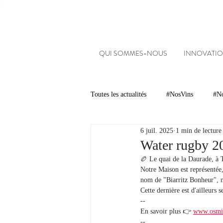
QUI SOMMES-NOUS
INNOVATIO
Toutes les actualités
#NosVins
#No
6 juil. 2025
1 min de lecture
Chambre d’Amour
Vins
Ar
Water rugby 20
🏉 Le quai de la Daurade, à T
Notre Maison est représentée,
Dégustations
Evénements
nom de "Biarritz Bonheur", n
Cette dernière est d'ailleurs 
--
En savoir plus 👉 
www.osmi
#NosDomaines
-- 