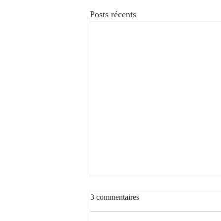
Posts récents
Voyez la vie en rose
3 commentaires
Voyez la vie en rose... avec notre rosé