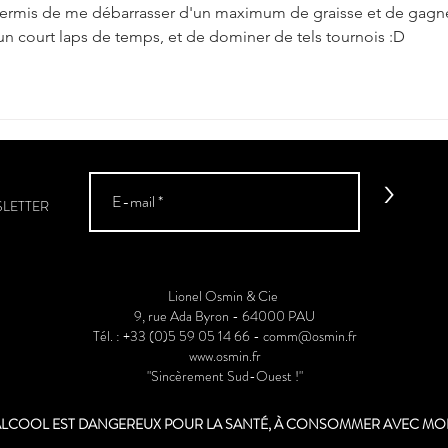
ermis de me débarrasser d'un maximum de graisse et de gagne
 court laps de temps, et de dominer de tels tournois :D
>
SLETTER
Lionel Osmin & Cie
9, rue Ada Byron - 64000 PAU
Tél. : +33 (0)5 59 05 14 66 -
comm@osmin.fr
www.osmin.fr
"Sincèrement Sud-Ouest !"
'ALCOOL EST DANGEREUX POUR LA SANTÉ, À CONSOMMER AVEC M