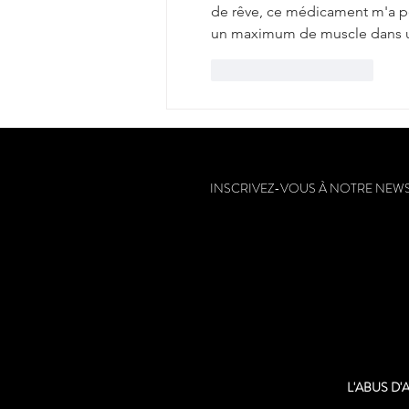
de rêve, ce médicament m'a p
un maximum de muscle dans un
J'aime
Répondre
INSCRIVEZ-VOUS À NOTRE NEW
L'ABUS D