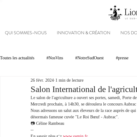
QUI SOMMES-NOUS
INNOVATION & CRÉATION
NOS D
Toutes les actualités
#NosVins
#NotreSudOuest
#presse
26 févr. 2024
1 min de lecture
Chambre d’Amour
Vins
Armagnacs
Gastronomie
Salon International de l'agricu
Le salon de l'agriculture a ouvert ses portes, samedi, Porte de 
Mercredi prochain, à 14h30, se déroulera le concours Aubrac s
Dégustations
Evénements
Réseaux sociaux
Patrimoin
Nous adressons un salut aux éleveurs de la race auprès de qui 
désormais fameuse cuvée "Le Roi Bœuf - Aubrac".
📷 Céline Rambeau
--
#NosDomaines
En savoir plus 👉 
www.osmin.fr