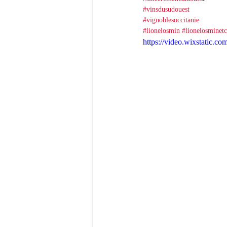
#vinsdusudouest
#vignoblesoccitanie
#lionelosmin
#lionelosminetc
https://video.wixstatic.