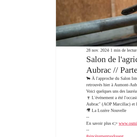
28 nov. 2024
1 min de lectur
Salon de l'agri
Aubrac // Parte
🐂 À l'approche du Salon Int
retrouvés hier à Aumont-Aubr
Voici quelques uns des lauréa
🍷 L'événement a été l'occasi
Aubrac" (AOP Marcillac) et l
🎥 La Lozère Nouvelle
--
En savoir plus 👉 
www.osmin
-- 
#sincèrementsudouest