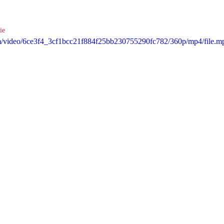
ie
com/video/6ce3f4_3cf1bcc21f884f25bb230755290fc782/360p/mp4/file.m