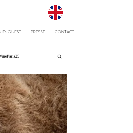
SUD-OUEST
PRESSE
CONTACT
ineParis25
Presse
Clients
Equipe
Cépages