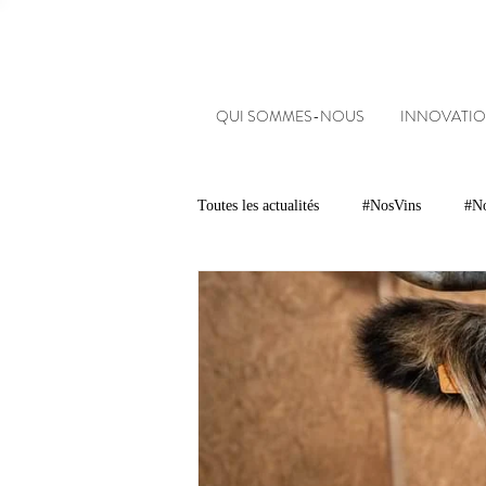
QUI SOMMES-NOUS
INNOVATIO
Toutes les actualités
#NosVins
#No
Chambre d’Amour
Vins
Ar
Dégustations
Evénements
#NosDomaines