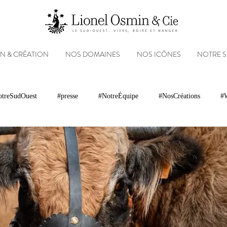
N & CRÉATION
NOS DOMAINES
NOS ICÔNES
NOTRE 
treSudOuest
#presse
#NotreÉquipe
#NosCréations
#W
magnacs
Gastronomie
Paysages
Photos
Partenariats
Réseaux sociaux
Patrimoine
Appellations
Récompenses