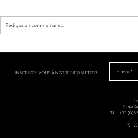
"Cantèra"
Rédigez un commentaire...
La véraison a
Sud-Ouest
INSCRIVEZ-VOUS À NOTRE NEWSLETTER
Li
9, rue 
Tél. : +33 (0)5
"Sinc