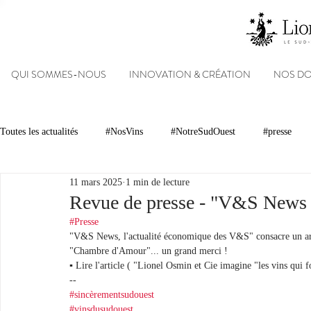
QUI SOMMES-NOUS
INNOVATION & CRÉATION
NOS D
Toutes les actualités
#NosVins
#NotreSudOuest
#presse
11 mars 2025
1 min de lecture
Chambre d’Amour
Vins
Armagnacs
Gastronomie
Revue de presse - "V&S News 
#Presse
"V&S News, l'actualité économique des V&S" consacre un art
Dégustations
Evénements
Réseaux sociaux
Patrimoin
"Chambre d'Amour"... un grand merci !
▪︎ Lire l'article ( "Lionel Osmin et Cie imagine "les vins qui 
--
#sincèrementsudouest
#NosDomaines
#vinsdusudouest