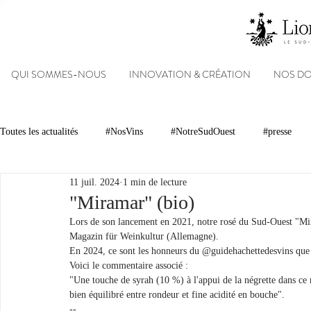
QUI SOMMES-NOUS
INNOVATION & CRÉATION
NOS D
Toutes les actualités
#NosVins
#NotreSudOuest
#presse
11 juil. 2024
1 min de lecture
Chambre d’Amour
Vins
Armagnacs
Gastronomie
"Miramar" (bio)
Lors de son lancement en 2021, notre rosé du Sud-Ouest "Mi
Magazin für Weinkultur (Allemagne).
Dégustations
Evénements
Réseaux sociaux
Patrimoin
En 2024, ce sont les honneurs du @guidehachettedesvins que la
Voici le commentaire associé :
"Une touche de syrah (10 %) à l'appui de la négrette dans ce ro
bien équilibré entre rondeur et fine acidité en bouche".
#NosDomaines
--