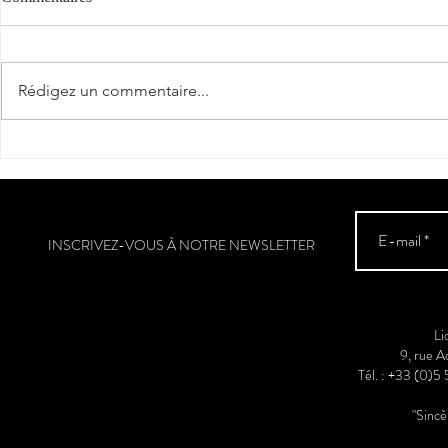
"Cantèra"
Rédigez un commentaire...
La véraison a
Sud-Ouest
INSCRIVEZ-VOUS À NOTRE NEWSLETTER
Li
9, rue 
Tél. : +33 (0)5
"Sinc