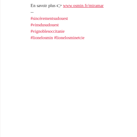
En savoir plus 👉 
www.osmin.fr/miramar
-- 
#sincèrementsudouest
#vinsdusudouest
#vignoblesoccitanie
#lionelosmin
#lionelosminetcie