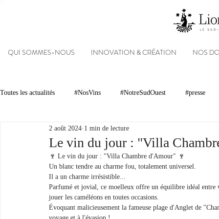
QUI SOMMES-NOUS
INNOVATION & CRÉATION
NOS D
Toutes les actualités
#NosVins
#NotreSudOuest
#presse
2 août 2024
1 min de lecture
Chambre d’Amour
Vins
Armagnacs
Gastronomie
Le vin du jour : "Villa Chamb
🍷 Le vin du jour : "Villa Chambre d'Amour" 🍷
Un blanc tendre au charme fou, totalement universel.
Dégustations
Evénements
Réseaux sociaux
Patrimoin
Il a un charme irrésistible...
Parfumé et jovial, ce moelleux offre un équilibre idéal entre v
jouer les caméléons en toutes occasions.
Évoquant malicieusement la fameuse plage d'Anglet de "Chambr
#NosDomaines
voyage et à l'évasion !