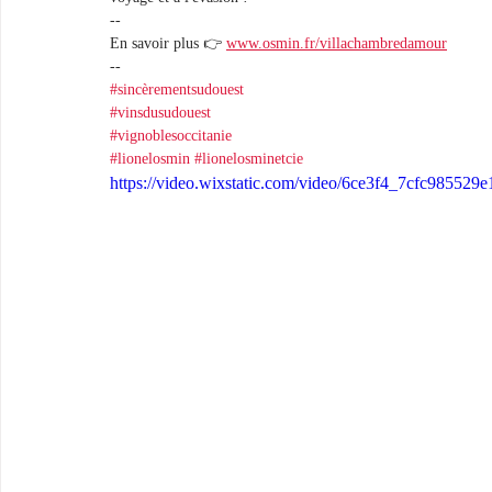
--
En savoir plus 👉 
www.osmin.fr/villachambredamour
-- 
#sincèrementsudouest
#vinsdusudouest
#vignoblesoccitanie
#lionelosmin
#lionelosminetcie
https://video.wixstatic.com/video/6ce3f4_7cfc985529