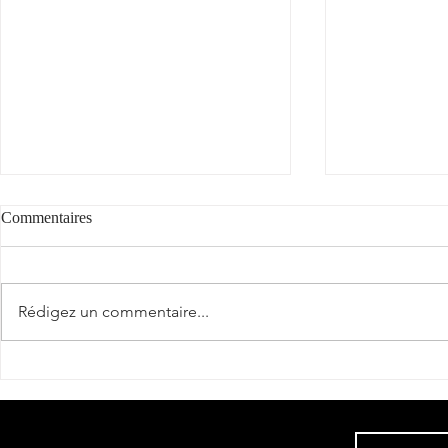
Commentaires
"Cantèra"
Rédigez un commentaire...
La véraison a
Sud-Ouest