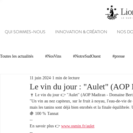
QUI SOMMES-NOUS
INNOVATION & CRÉATION
NOS D
Toutes les actualités
#NosVins
#NotreSudOuest
#presse
11 juin 2024
1 min de lecture
Chambre d’Amour
Vins
Armagnacs
Gastronomie
Le vin du jour : "Aulet" (AO
🍷 Le vin du jour 👉 "Aulet" (AOP Madiran - Domaine Ber
"Un vin au nez capiteux, sur le fruit à noyau, l'eau-de-vie de 
Dégustations
Evénements
Réseaux sociaux
Patrimoin
mais les tanins sont déjà bien enrobés et la finale équilibrée.
🍇 100 % Tannat
--
En savoir plus 👉 
www.osmin.fr/aulet
#NosDomaines
-- 