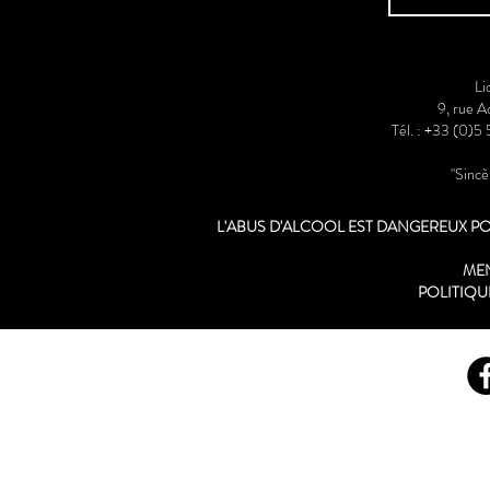
Li
9, rue 
Tél. : +33 (0)5
"Sinc
L'ABUS D'ALCOOL EST DANGEREUX 
ME
POLITIQU