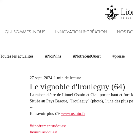
QUI SOMMES-NOUS
INNOVATION & CRÉATION
NOS D
Toutes les actualités
#NosVins
#NotreSudOuest
#presse
27 sept. 2024
1 min de lecture
Chambre d’Amour
Vins
Armagnacs
Gastronomie
Le vignoble d'Irouleguy (64)
La raison d'être de Lionel Osmin et Cie : porter haut et fort 
Située au Pays Basque, "Irouleguy" (photo), l'une des plus pet
Dégustations
Evénements
Réseaux sociaux
Patrimoin
--
En savoir plus 👉 
www.osmin.fr
-- 
#sincèrementsudouest
#NosDomaines
#vinsdusudouest