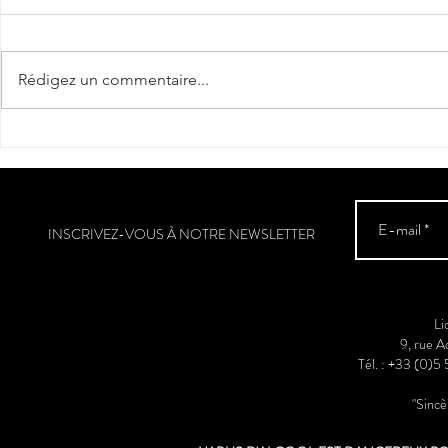
Rédigez un commentaire...
Nos Armagna
L'Armagnac : la plus ancienne
eau-de-vie de France
INSCRIVEZ-VOUS À NOTRE NEWSLETTER
Li
9, rue 
Tél. : +33 (0)5
"Sinc