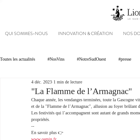
QUI SOMMES-NOUS
INNOVATION & CRÉATION
NOS D
Toutes les actualités
#NosVins
#NotreSudOuest
#presse
4 déc. 2023
1 min de lecture
Chambre d’Amour
Vins
Armagnacs
Gastronomie
"La Flamme de l’Armagnac"
Chaque année, les vendanges terminées, toute la Gascogne vit,
et de la "Flamme de l’Armagnac", allusion au foyer brûlant d
Dégustations
Evénements
Réseaux sociaux
Patrimoin
Les festivités qui l’accompagnent sont autant de grands momen
propriétés.
--
En savoir plus 👉 
#NosDomaines
www.osmin.fr