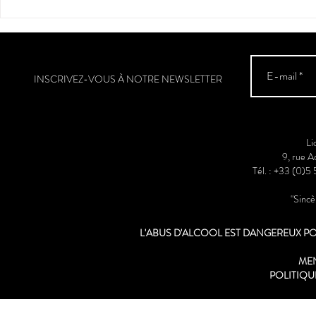
avenante dans sa robe c
INSCRIVEZ-VOUS À NOTRE NEWSLETTER
Li
9, rue 
Tél. : +33 (0)5
"Sinc
L'ABUS D'ALCOOL EST DANGEREUX 
ME
POLITIQU