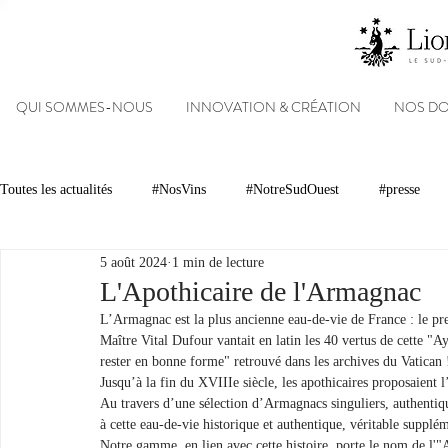
QUI SOMMES-NOUS
INNOVATION & CRÉATION
NOS D
Toutes les actualités
#NosVins
#NotreSudOuest
#presse
5 août 2024
1 min de lecture
Chambre d’Amour
Vins
Armagnacs
Gastronomie
L'Apothicaire de l'Armagnac
L’Armagnac est la plus ancienne eau-de-vie de France : le pr
Maître Vital Dufour vantait en latin les 40 vertus de cette "A
Dégustations
Evénements
Réseaux sociaux
Patrimoin
rester en bonne forme" retrouvé dans les archives du Vatican 
Jusqu’à la fin du XVIIIe siècle, les apothicaires proposaient
Au travers d’une sélection d’Armagnacs singuliers, authentique
à cette eau-de-vie historique et authentique, véritable supp
#NosDomaines
Notre gamme, en lien avec cette histoire, porte le nom de l'