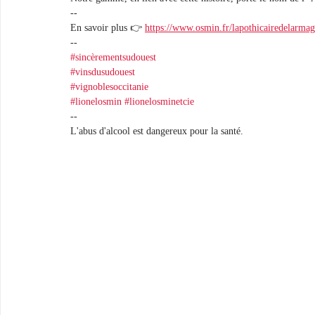
--
En savoir plus 👉 
https://www.osmin.fr/lapothicairedelarma
-- 
#sincèrementsudouest
#vinsdusudouest
#vignoblesoccitanie
#lionelosmin
#lionelosminetcie
--
L'abus d'alcool est dangereux pour la santé.