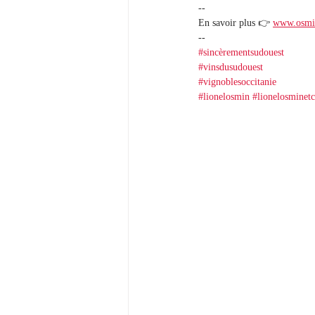
--
En savoir plus 👉 
www.osmin
-- 
#sincèrementsudouest
#vinsdusudouest
#vignoblesoccitanie
#lionelosmin
#lionelosminetc