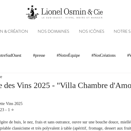
N & CRÉATION
NOS DOMAINES
NOS ICÔNES
NOTRE 
treSudOuest
#presse
#NotreÉquipe
#NosCréations
#W
re
magnacs
Gastronomie
Paysages
Photos
Partenariats
e des Vins 2025 - "Villa Chambre d'Amo
Réseaux sociaux
Patrimoine
Appellations
Récompenses
tte Vins 2025
3 - 1 ⭐️
gère de buis, le nez, frais et sans outrance, ouvre sur une bouche douce, miellée
éable classicisme et très polyvalent à table (apéritif, fromage, dessert aux fruit