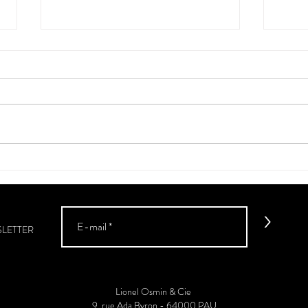
"Cantèra"
La vé
Sud-
>
SLETTER
Lionel Osmin & Cie
9, rue Ada Byron - 64000 PAU