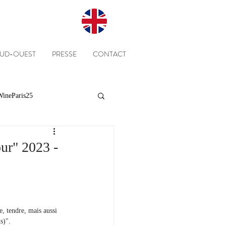
SUD-OUEST
PRESSE
CONTACT
ineParis25
Presse
Clients
ur" 2023 -
Equipe
Cépages
, tendre, mais aussi 
s)".