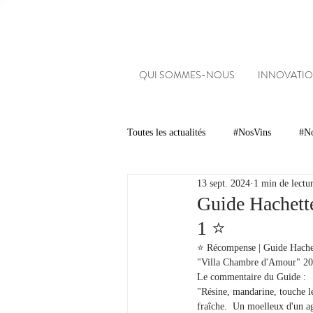
QUI SOMMES-NOUS
INNOVATIO
Toutes les actualités
#NosVins
#No
13 sept. 2024
1 min de lectu
Chambre d’Amour
Vins
Ar
Guide Hachett
1 ⭐️
Dégustations
Evénements
⭐️ Récompense | Guide Hache
"Villa Chambre d'Amour" 202
Le commentaire du Guide :
"Résine, mandarine, touche lé
#NosDomaines
fraîche.  Un moelleux d'un agr