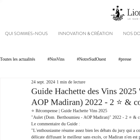
QUI SOMMES-NOUS
INNOVATION & CRÉATION
NOS D
Toutes les actualités
#NosVins
#NotreSudOuest
#presse
24 sept. 2024
1 min de lecture
Chambre d’Amour
Vins
Armagnacs
Gastronomie
Guide Hachette des Vins 2025
AOP Madiran) 2022 - 2 ⭐️ & c
Dégustations
Evénements
Réseaux sociaux
Patrimoin
⭐️ Récompense | Guide Hachette Vins 2025
"Aulet (Dom. Berthoumieu - AOP Madiran)" 2022 - 2 ⭐️ & c
Le commentaire du Guide :
"L'enthousiasme résume assez bien les débats du jury qui a c
#NosDomaines
délicate diffusant le meilleur sans excès, ce Madiran n'en est