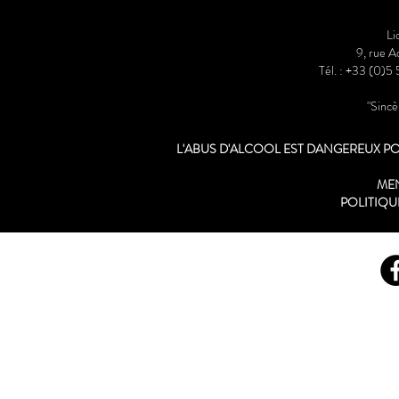
Li
9, rue 
Tél. : +33 (0)5
"Sinc
L'ABUS D'ALCOOL EST DANGEREUX 
ME
POLITIQU