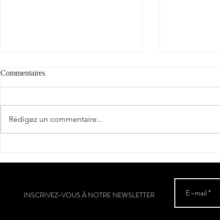
Commentaires
"Cantèra"
Rédigez un commentaire...
La véraison a
Sud-Ouest
INSCRIVEZ-VOUS À NOTRE NEWSLETTER