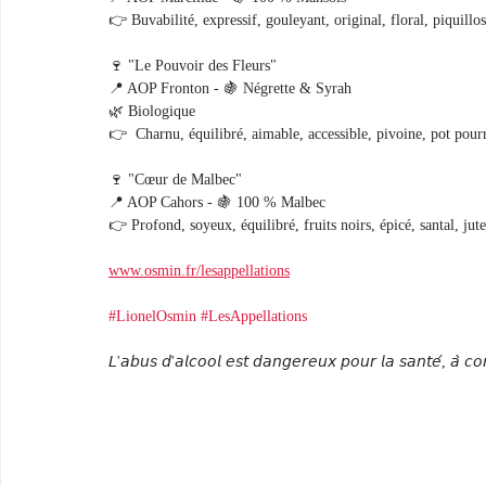
👉 Buvabilité, expressif, gouleyant, original, floral, piquillo
🍷 "Le Pouvoir des Fleurs"
📍 AOP Fronton - 🍇 Négrette & Syrah
🌿 Biologique 
👉  Charnu, équilibré, aimable, accessible, pivoine, pot pourr
🍷 "Cœur de Malbec"
📍 AOP Cahors - 🍇 100 % Malbec
👉 Profond, soyeux, équilibré, fruits noirs, épicé, santal, jut
www.osmin.fr/lesappellations
#LionelOsmin
#LesAppellations
𝘓'𝘢𝘣𝘶𝘴 𝘥'𝘢𝘭𝘤𝘰𝘰𝘭 𝘦𝘴𝘵 𝘥𝘢𝘯𝘨𝘦𝘳𝘦𝘶𝘹 𝘱𝘰𝘶𝘳 𝘭𝘢 𝘴𝘢𝘯𝘵𝘦́, 𝘢̀ 