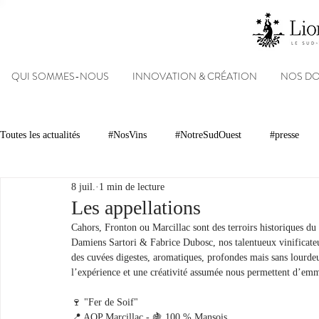
QUI SOMMES-NOUS
INNOVATION & CRÉATION
NOS D
Toutes les actualités
#NosVins
#NotreSudOuest
#presse
8 juil.
1 min de lecture
Chambre d’Amour
Vins
Armagnacs
Gastronomie
Les appellations
Cahors, Fronton ou Marcillac sont des terroirs historiques du 
Damiens Sartori & Fabrice Dubosc, nos talentueux vinificateurs
Dégustations
Evénements
Réseaux sociaux
Patrimoin
des cuvées digestes, aromatiques, profondes mais sans lourdeur
l’expérience et une créativité assumée nous permettent d’emm
🍷 "Fer de Soif"
#NosDomaines
📍 AOP Marcillac - 🍇 100 % Mansois