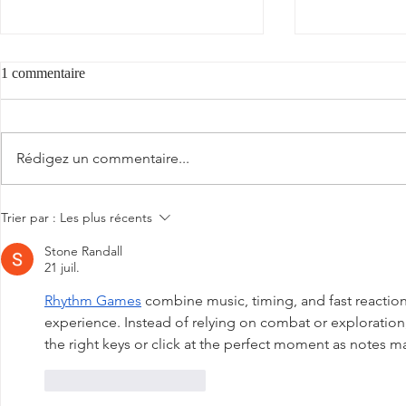
Voyez la vie en rose
1 commentaire
Voyez la vie en rose... avec notre rosé
doublement étoilé par le Guide
"Cantèra"
Hachette des Vins 2026 (cf.
Rédigez un commentaire...
commentaire ci-après) ! 👇 "La vie en
rose en effet avec cette négrette très
avenante dans sa robe c
Trier par :
Les plus récents
Stone Randall
21 juil.
Rhythm Games
 combine music, timing, and fast reactio
experience. Instead of relying on combat or exploration
the right keys or click at the perfect moment as notes m
J'aime
Répondre