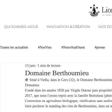
QUI SOMMES-NOUS
INNOVATION & CRÉATION
NOS D
Toutes les actualités
#NosVins
#NotreSudOuest
#presse
13 janv.
1 min de lecture
Chambre d’Amour
Vins
Armagnacs
Gastronomie
Domaine Berthoumieu
🍇 Situé à Viella, dans le Gers (32), le Domaine Berthoumie
Domaines.
Dégustations
Evénements
Réseaux sociaux
Patrimoin
Fondé dans les années 1850 par Virgile Dutour puis propriété
2017, que nous l'avons repris avec la famille Bortolussi (phot
Conversion en agriculture biologique, vinification sans soufre,
faire perdurer le standing des vins de Berthoumieu, dans un sty
#NosDomaines