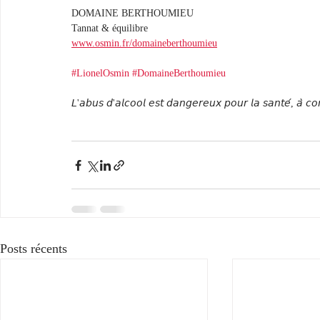
DOMAINE BERTHOUMIEU
Tannat & équilibre
www.osmin.fr/domaineberthoumieu
#LionelOsmin
#DomaineBerthoumieu
𝘓'𝘢𝘣𝘶𝘴 𝘥'𝘢𝘭𝘤𝘰𝘰𝘭 𝘦𝘴𝘵 𝘥𝘢𝘯𝘨𝘦𝘳𝘦𝘶𝘹 𝘱𝘰𝘶𝘳 𝘭𝘢 𝘴𝘢𝘯𝘵𝘦́, 𝘢̀ 
Posts récents