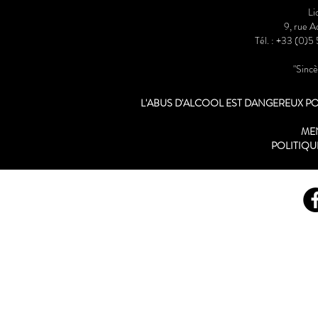
Li
9, rue 
Tél. : +33 (0)5
"Sinc
L'ABUS D'ALCOOL EST DANGEREUX 
ME
POLITIQU