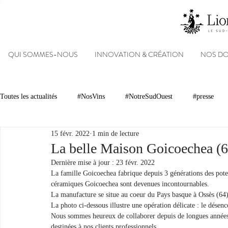
QUI SOMMES-NOUS
INNOVATION & CRÉATION
NOS D
Toutes les actualités
#NosVins
#NotreSudOuest
#presse
15 févr. 2022
1 min de lecture
Chambre d’Amour
Vins
Armagnacs
Gastronomie
La belle Maison Goicoechea (6
Dernière mise à jour :
23 févr. 2022
La famille Goicoechea fabrique depuis 3 générations des poter
Dégustations
Evénements
Réseaux sociaux
Patrimoin
céramiques Goicoechea sont devenues incontournables.
La manufacture se situe au coeur du Pays basque à Ossès (64)
La photo ci-dessous illustre une opération délicate : le désenc
Nous sommes heureux de collaborer depuis de longues années
#NosDomaines
destinées à nos clients professionnels.