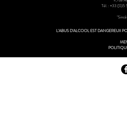
9, rue 
Tél. : +33 (0)5
"Sinc
L'ABUS D'ALCOOL EST DANGEREUX 
ME
POLITIQU