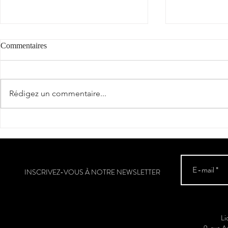
Commentaires
Rédigez un commentaire...
Partenariat - The SuperSoul
Félicitations
Brothers Band à Memphis
Arribe, berge
(Etats-Unis)
INSCRIVEZ-VOUS À NOTRE NEWSLETTER
Li