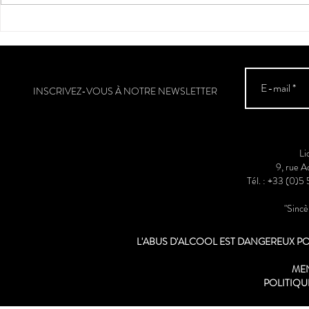
"Fer de soif" : coup de cœur et
2** / Guide Hachette des Vins
2025
INSCRIVEZ-VOUS À NOTRE NEWSLETTER
Li
9, rue 
Tél. : +33 (0)5
"Sinc
L'ABUS D'ALCOOL EST DANGEREUX 
ME
POLITIQU