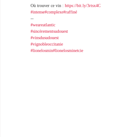
Où trouver ce vin : 
https://bit.ly/3rtsx4C
#intense
#complexe
#raffiné
--
#weareatlantic
#sincèrementsudouest
#vinsdusudouest
#vignobleoccitanie
#lionelosmin
#lionelosminetcie