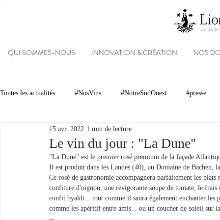
QUI SOMMES-NOUS
INNOVATION & CRÉATION
NOS D
Toutes les actualités
#NosVins
#NotreSudOuest
#presse
15 avr. 2022
1 min de lecture
Chambre d’Amour
Vins
Armagnacs
Gastronomie
Le vin du jour : "La Dune"
"La Dune" est le premier rosé premium de la façade Atlantiq
Il est produit dans les Landes (40), au Domaine de Bachen, l
Dégustations
Evénements
Réseaux sociaux
Patrimoin
Ce rosé de gastronomie accompagnera parfaitement les plats my
confiture d'oignon, une revigorante soupe de tomate, le frais
confit byaldi... tout comme il saura également enchanter les pi
comme les apéritif entre amis... ou un coucher de soleil sur l
#NosDomaines
--