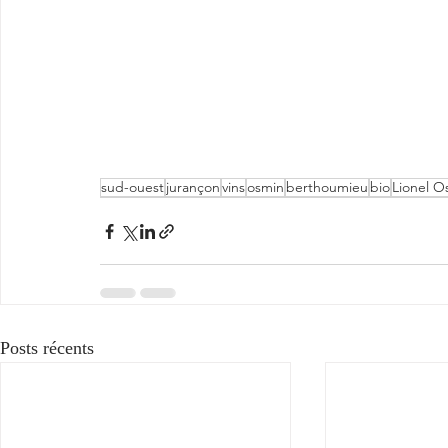
sud-ouest
jurançon
vins
osmin
berthoumieu
bio
Lionel O
Posts récents