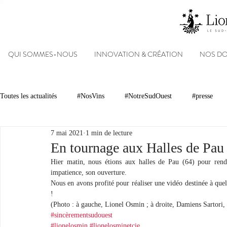
QUI SOMMES-NOUS
INNOVATION & CRÉATION
NOS D
Toutes les actualités
#NosVins
#NotreSudOuest
#presse
7 mai 2021
1 min de lecture
Chambre d’Amour
Vins
Armagnacs
Gastronomie
En tournage aux Halles de Pau
Hier matin, nous étions aux halles de Pau (64) pour rendre
impatience, son ouverture.
Dégustations
Evénements
Réseaux sociaux
Patrimoin
Nous en avons profité pour réaliser une vidéo destinée à quelq
!
(Photo : à gauche, Lionel Osmin ; à droite, Damiens Sartori
#sincèrementsudouest
#NosDomaines
#lionelosmin
#lionelosminetcie