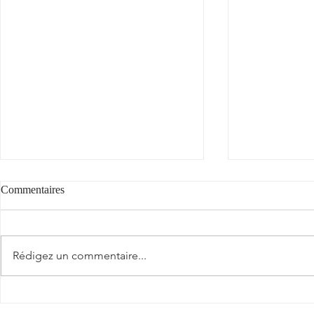
Commentaires
"Cantèra"
Rédigez un commentaire...
La véraison a
Sud-Ouest