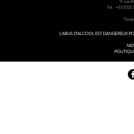
9, rue 
Tél. : +33 (0)5
"Sinc
L'ABUS D'ALCOOL EST DANGEREUX 
ME
POLITIQU