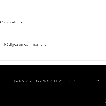
Commentaires
Rédigez un commentaire...
Estela Dame 
"Fer de soif" : coup de cœur et
2** / Guide Hachette des Vins
2025
INSCRIVEZ-VOUS À NOTRE NEWSLETTER
Li