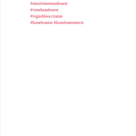
#sincèrementsudouest
#vinsdusudouest
#vignobleoccitanie
#lionelosmin
#lionelosminetcie