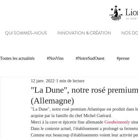
QUI SOMMES-NOUS
INNOVATION & CRÉATION
NOS D
Toutes les actualités
#NosVins
#NotreSudOuest
#presse
12 janv. 2022
1 min de lecture
Chambre d’Amour
Vins
Armagnacs
Gastronomie
"La Dune", notre rosé premium
(Allemagne)
Dégustations
Evénements
Réseaux sociaux
Patrimoin
"La Dune", notre rosé premium Atlantique est produit dans l
acquise par la famille du chef Michel Guérard.
Merci à la cave et épicerie fine allemande 
Goodwineonly
 sit
Dans le contexte actuel, l'établissement a prolongé sa fermetu
#NosDomaines
Comme eux beaucoup d'établissements voient leur activité per