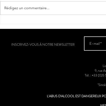
Rédigez un commentaire...
Estela Dame 
"Fer de soif" : coup de cœur et
2** / Guide Hachette des Vins
2025
INSCRIVEZ-VOUS À NOTRE NEWSLETTER
Li
9, rue 
Tél. : +33 (0)5
"Sinc
L'ABUS D'ALCOOL EST DANGEREUX 
ME