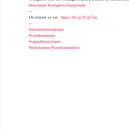
#envoûtant
#complexe
#surprenant
--
Où trouver ce vin : 
https://bit.ly/3UqJ7zm
--
#sincèrementsudouest
#vinsdusudouest
#vignoblesoccitanie
#lionelosmin
#lionelosminetcie