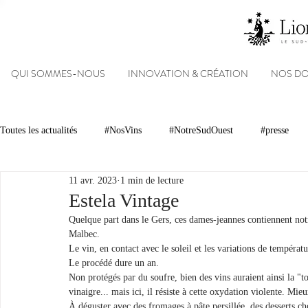
QUI SOMMES-NOUS
INNOVATION & CRÉATION
NOS D
Toutes les actualités
#NosVins
#NotreSudOuest
#presse
11 avr. 2023
1 min de lecture
Chambre d’Amour
Vins
Armagnacs
Gastronomie
Estela Vintage
Quelque part dans le Gers, ces dames-jeannes contiennent notr
Malbec.
Dégustations
Evénements
Réseaux sociaux
Patrimoin
Le vin, en contact avec le soleil et les variations de tempéra
Le procédé dure un an.
Non protégés par du soufre, bien des vins auraient ainsi la "
vinaigre... mais ici, il résiste à cette oxydation violente. Mieux
#NosDomaines
À déguster avec des fromages à pâte persillée, des desserts c