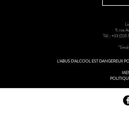
Li
9, rue 
Tél. : +33 (0)5
"Sinc
L'ABUS D'ALCOOL EST DANGEREUX 
ME
POLITIQU