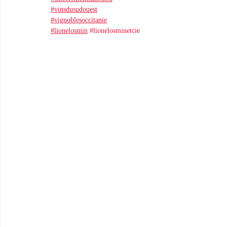
#vinsdusudouest
#vignoblesoccitanie
#lionelosmin
#lionelosminetcie