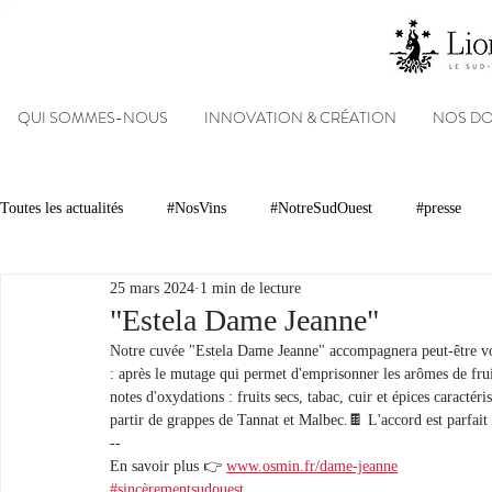
QUI SOMMES-NOUS
INNOVATION & CRÉATION
NOS D
Toutes les actualités
#NosVins
#NotreSudOuest
#presse
25 mars 2024
1 min de lecture
Chambre d’Amour
Vins
Armagnacs
Gastronomie
"Estela Dame Jeanne"
Notre cuvée "Estela Dame Jeanne" accompagnera peut-être vos 
: après le mutage qui permet d'emprisonner les arômes de frui
Dégustations
Evénements
Réseaux sociaux
Patrimoin
notes d'oxydations : fruits secs, tabac, cuir et épices caractéri
partir de grappes de Tannat et Malbec.🍫 L'accord est parfait
--
En savoir plus 👉 
www.osmin.fr/dame-jeanne
#NosDomaines
#sincèrementsudouest