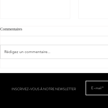
Commentaires
Rédigez un commentaire...
Partenariat - Festival de la
Nos vins du 
Gastronomie de Saint-Martin
des 150 ans d
Euzkadi à Esp
INSCRIVEZ-VOUS À NOTRE NEWSLETTER