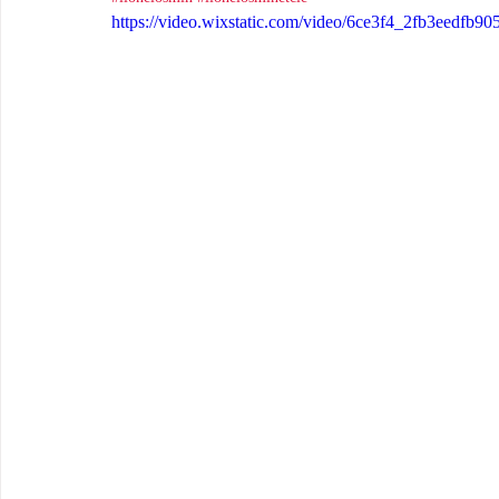
https://video.wixstatic.com/video/6ce3f4_2fb3eedfb