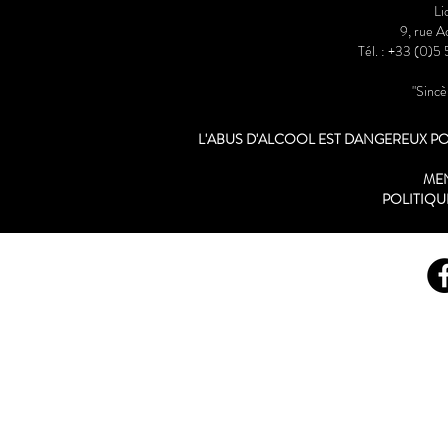
Li
9, rue 
Tél. : +33 (0)5
"Sinc
L'ABUS D'ALCOOL EST DANGEREUX 
ME
POLITIQU