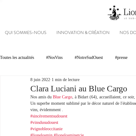
QUI SOMMES-NOUS
INNOVATION & CRÉATION
NOS D
Toutes les actualités
#NosVins
#NotreSudOuest
#presse
8 juin 2022
1 min de lecture
Chambre d’Amour
Vins
Armagnacs
Gastronomie
Clara Luciani au Blue Cargo
Nos amis du 
Blue Cargo
, à Bidart (64), accueillaient, ce soir
Un superbe moment sublimé par le décor naturel de l'établisse
Dégustations
Evénements
Réseaux sociaux
Patrimoin
vins, évidemment .
#sincèrementsudouest
#vinsdusudouest
#vignobleoccitanie
#NosDomaines
#lionelosmin
#lionelosminetcie