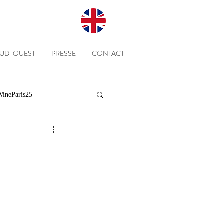
SUD-OUEST
PRESSE
CONTACT
ineParis25
Presse
Clients
Equipe
Cépages