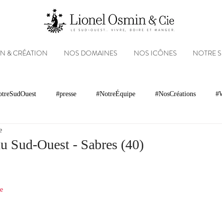
N & CRÉATION
NOS DOMAINES
NOS ICÔNES
NOTRE 
treSudOuest
#presse
#NotreÉquipe
#NosCréations
#W
e
magnacs
Gastronomie
Paysages
Photos
Partenariats
du Sud-Ouest - Sabres (40)
Réseaux sociaux
Patrimoine
Appellations
Récompenses
ie