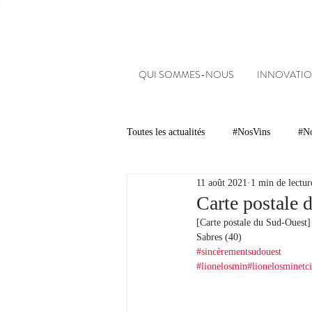
QUI SOMMES-NOUS
INNOVATIO
Toutes les actualités
#NosVins
#No
11 août 2021
1 min de lectur
Chambre d’Amour
Vins
Ar
Carte postale 
[Carte postale du Sud-Ouest]
Sabres (40)
Dégustations
Evénements
#sincèrementsudouest
#lionelosmin
#lionelosminetc
#NosDomaines