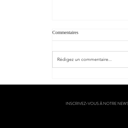
Commentaires
Rédigez un commentaire...
Nos vins du Sud-Ouest au cœur
des 150 ans de l'hôtel-restaurant
Euzkadi à Espelette (64)
INSCRIVEZ-VOUS À NOTRE NEW