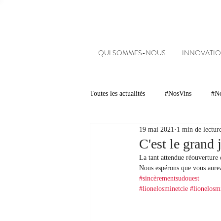
QUI SOMMES-NOUS
INNOVATIO
Toutes les actualités
#NosVins
#No
19 mai 2021
1 min de lectur
Chambre d’Amour
Vins
Ar
C'est le grand j
La tant attendue réouverture 
Nous espérons que vous aurez 
Dégustations
Evénements
#sincèrementsudouest
#lionelosminetcie
#lionelosm
#NosDomaines