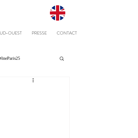
SUD-OUEST
PRESSE
CONTACT
ineParis25
Presse
Clients
Equipe
Cépages