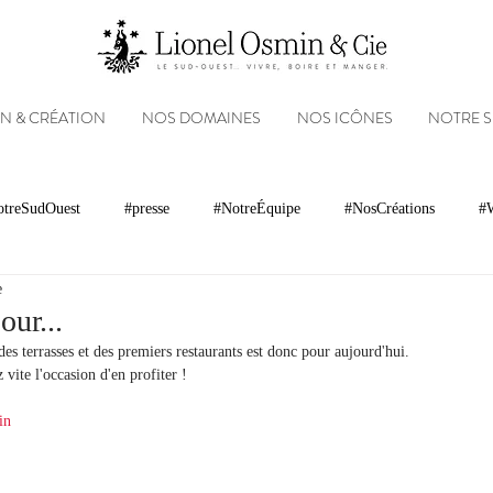
N & CRÉATION
NOS DOMAINES
NOS ICÔNES
NOTRE 
treSudOuest
#presse
#NotreÉquipe
#NosCréations
#W
e
magnacs
Gastronomie
Paysages
Photos
Partenariats
our...
des terrasses et des premiers restaurants est donc pour aujourd'hui.
vite l'occasion d'en profiter !
Réseaux sociaux
Patrimoine
Appellations
Récompenses
in