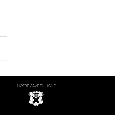
r de Malbec" en Pologne
NOTRE CAVE EN LIGNE