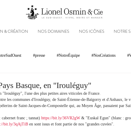
N & CRÉATION
NOS DOMAINES
NOS ICÔNES
NOTRE 
treSudOuest
#presse
#NotreÉquipe
#NosCréations
#W
magnacs
Gastronomie
Paysages
Photos
Partenariats
Pays Basque, en "Irouléguy"
"Irouléguy", l'une des plus petites aires viticoles de France.
tre les communes d'Irouléguy, de Saint-Étienne-de-Baïgorry et d'Anhaux, le vig
Réseaux sociaux
Patrimoine
Appellations
Récompenses
x pèlerins de Saint-Jacques-de-Compostelle qui, au Moyen Âge, passaient par Sa
cabernet franc ; tannat) 
https://bit.ly/36VR2gW
 & "Euskal Egun" (blanc : gro
s://bit.ly/3qAjTiB
 en sont issus et font partie de nos "grandes cuvées".