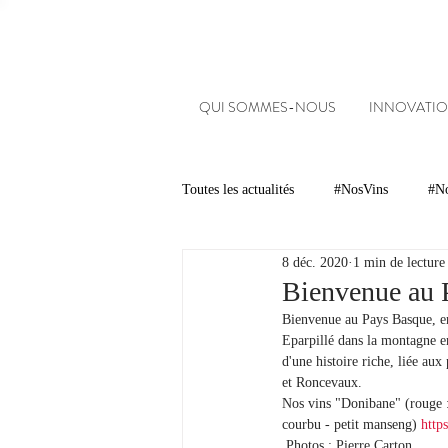
QUI SOMMES-NOUS
INNOVATIO
Toutes les actualités
#NosVins
#No
8 déc. 2020
1 min de lecture
Chambre d’Amour
Vins
Ar
Bienvenue au 
Bienvenue au Pays Basque, en 
Eparpillé dans la montagne en
Dégustations
Evénements
d'une histoire riche, liée au
et Roncevaux. 
Nos vins "Donibane" (rouge : 
courbu - petit manseng) 
http
#NosDomaines
 Photos : Pierre Carton