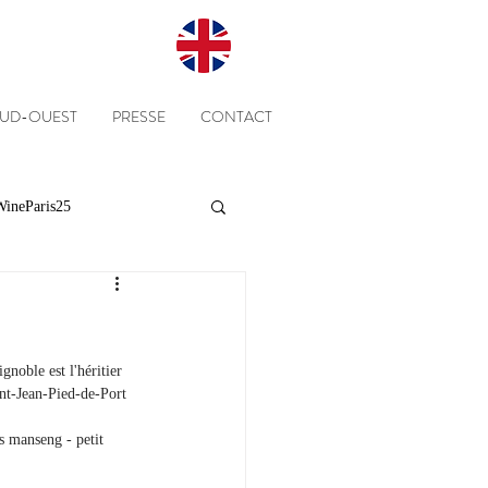
SUD-OUEST
PRESSE
CONTACT
ineParis25
Presse
Clients
noble est l'héritier 
Equipe
Cépages
int-Jean-Pied-de-Port 
s manseng - petit 