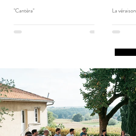
"Cantèra"
La véraiso