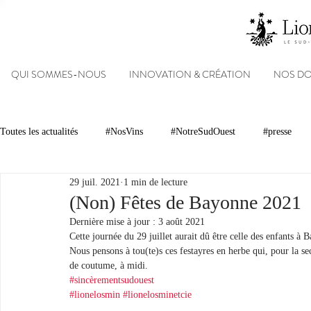
QUI SOMMES-NOUS
INNOVATION & CRÉATION
NOS D
Toutes les actualités
#NosVins
#NotreSudOuest
#presse
29 juil. 2021
1 min de lecture
Chambre d’Amour
Vins
Armagnacs
Gastronomie
(Non) Fêtes de Bayonne 2021
Dernière mise à jour :
3 août 2021
Cette journée du 29 juillet aurait dû être celle des enfants à 
Dégustations
Evénements
Réseaux sociaux
Patrimoin
Nous pensons à tou(te)s ces festayres en herbe qui, pour la s
de coutume, à midi.
#sincèrementsudouest
#lionelosmin
#lionelosminetcie
#NosDomaines