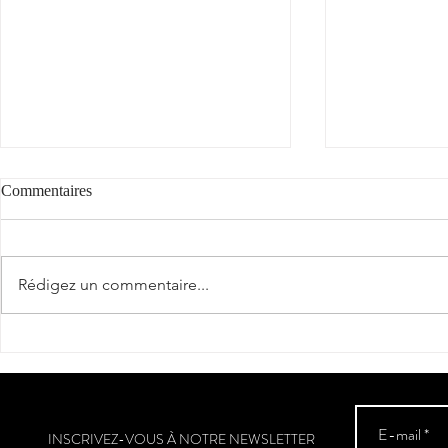
Commentaires
Rédigez un commentaire...
Partenariat - Festival de la
Nos vins du 
Gastronomie de Saint-Martin
des 150 ans d
Euzkadi à Esp
INSCRIVEZ-VOUS À NOTRE NEWSLETTER