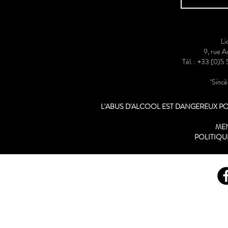
Li
9, rue 
Tél. : +33 (0)5
"Sinc
L'ABUS D'ALCOOL EST DANGEREUX 
ME
POLITIQU