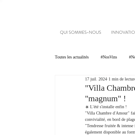
QUI SOMMES-NOUS
INNOVATIO
Toutes les actualités
#NosVins
#No
17 juil. 2024
1 min de lectur
Chambre d’Amour
Vins
Ar
"Villa Chambre
"magnum" !
Dégustations
Evénements
☀️ L'été s'installe enfin ! 
"Villa Chambre d'Amour" fait
convivialité, en bord de pla
"Tendresse fruitée & intense
#NosDomaines
également disponible au for