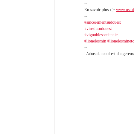
--
En savoir plus 👉 
www.osmin
--
#sincèrementsudouest
#vinsdusudouest
#vignoblesoccitanie
#lionelosmin
#lionelosminetc
--
L'abus d'alcool est dangereux