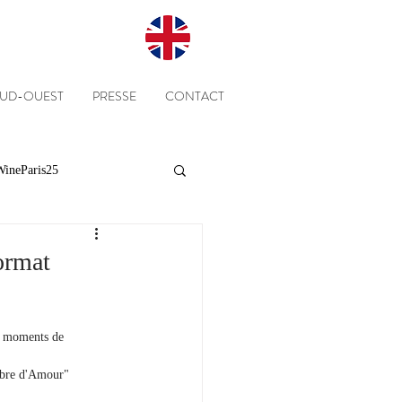
SUD-OUEST
PRESSE
CONTACT
ineParis25
Presse
Clients
ormat
Equipe
Cépages
s moments de 
ambre d'Amour" 