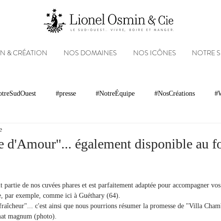
N & CRÉATION
NOS DOMAINES
NOS ICÔNES
NOTRE 
treSudOuest
#presse
#NotreÉquipe
#NosCréations
#W
e
magnacs
Gastronomie
Paysages
Photos
Partenariats
 d'Amour"... également disponible au f
Réseaux sociaux
Patrimoine
Appellations
Récompenses
 partie de nos cuvées phares et est parfaitement adaptée pour accompagner vo
ge, par exemple, comme ici à Guéthary (64).
 fraîcheur"... c'est ainsi que nous pourrions résumer la promesse de "Villa Ch
mat magnum (photo).