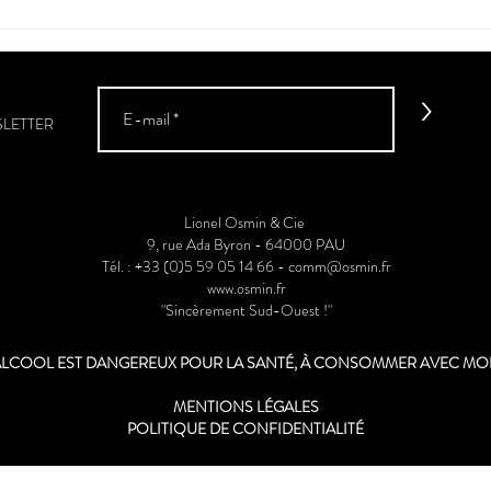
La vé
Sud-
>
SLETTER
Lionel Osmin & Cie
9, rue Ada Byron - 64000 PAU
Tél. : +33 (0)5 59 05 14 66 -
comm@osmin.fr
www.osmin.fr
"Sincèrement Sud-Ouest !"
'ALCOOL EST DANGEREUX POUR LA SANTÉ, À CONSOMMER AVEC M
MENTIONS LÉGALES
POLITIQUE DE CONFIDENTIALITÉ