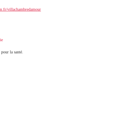
.fr/villachambredamour
ie
 pour la santé.