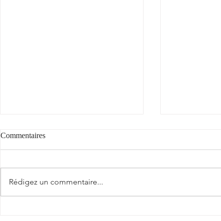
Commentaires
Rédigez un commentaire...
Estela Dame 
"Fer de soif" : coup de cœur et