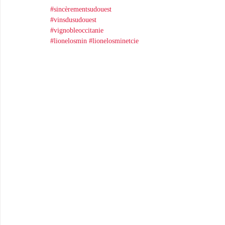
#sincèrementsudouest
#vinsdusudouest
#vignobleoccitanie
#lionelosmin
#lionelosminetcie