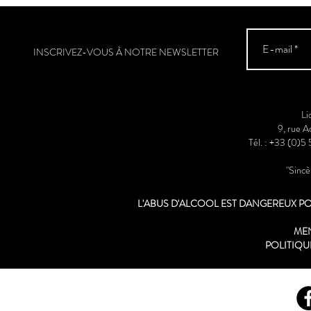
2** / Guide Hachette des Vins
2025
INSCRIVEZ-VOUS À NOTRE NEWSLETTER
Li
9, rue 
Tél. : +33 (0)5
"Sinc
L'ABUS D'ALCOOL EST DANGEREUX 
ME
POLITIQU