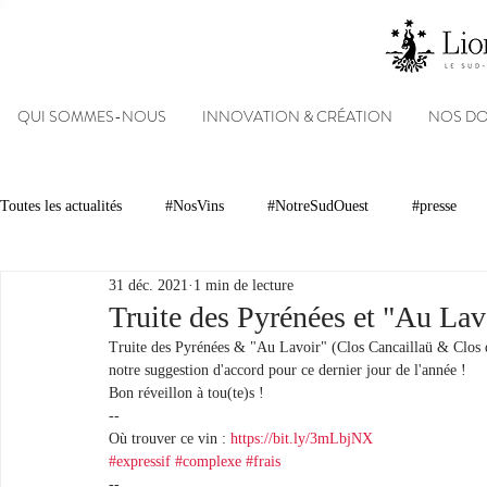
QUI SOMMES-NOUS
INNOVATION & CRÉATION
NOS D
Toutes les actualités
#NosVins
#NotreSudOuest
#presse
31 déc. 2021
1 min de lecture
Chambre d’Amour
Vins
Armagnacs
Gastronomie
Truite des Pyrénées et "Au Lavoi
Truite des Pyrénées & "Au Lavoir" (Clos Cancaillaü & Clos d
notre suggestion d'accord pour ce dernier jour de l'année ! 
Dégustations
Evénements
Réseaux sociaux
Patrimoin
Bon réveillon à tou(te)s !
--
Où trouver ce vin : 
https://bit.ly/3mLbjNX
#expressif
#complexe
#frais
#NosDomaines
--