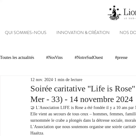
QUI SOMMES-NOUS
INNOVATION & CRÉATION
NOS D
Toutes les actualités
#NosVins
#NotreSudOuest
#presse
12 nov. 2024
1 min de lecture
Chambre d’Amour
Vins
Armagnacs
Gastronomie
Soirée caritative "Life is Rose"
Mer - 33) - 14 novembre 2024
Dégustations
Evénements
Réseaux sociaux
Patrimoin
🤝 L'Association LIFE is Rose a été fondée il y a 10 ans par 
Elle vient au secours de tous ceux – hommes, femmes, familles
surnommée le crabe a plongés dans la détresse sociale, morale, 
L'Association que nous soutenons organise une soirée caritat
#NosDomaines
Haaïtza.