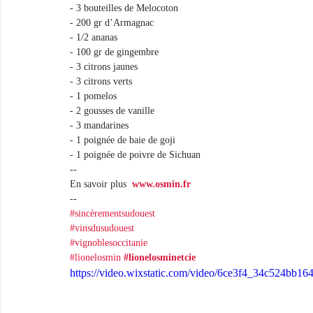
- 3 bouteilles de Melocoton
- 200 gr d’Armagnac
- 1/2 ananas
- 100 gr de gingembre
- 3 citrons jaunes
- 3 citrons verts
- 1 pomelos
- 2 gousses de vanille
- 3 mandarines
- 1 poignée de baie de goji
- 1 poignée de poivre de Sichuan
--
En savoir plus 
www.osmin.fr
--
#sincèrementsudouest
#vinsdusudouest
#vignoblesoccitanie
#lionelosmin
#lionelosminetcie
https://video.wixstatic.com/video/6ce3f4_34c524bb1