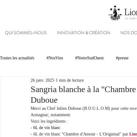
QUI SOMMES-NOUS
INNOVATION & CRÉATION
NOS D
Toutes les actualités
#NosVins
#NotreSudOuest
#presse
26 janv. 2025
1 min de lecture
Chambre d’Amour
Vins
Armagnacs
Gastronomie
Sangria blanche à la "Chambre 
Duboue
Dégustations
Evénements
Réseaux sociaux
Patrimoin
Merci au Chef Julien Duboue (B.O.U.L.O.M) pour cette recet
Armagnac, notamment.
Voici les ingrédients :
- 
6L de vin blanc
#NosDomaines
- 6L de vin blanc "Chambre d'Amour - L'Origninal" par 
Lio