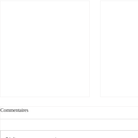
Voyez la vie en rose
Commentaires
Voyez la vie en rose... avec notre rosé
doublement étoilé par le Guide
"Cantèra"
Hachette des Vins 2026 (cf.