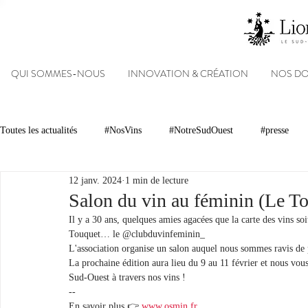
QUI SOMMES-NOUS
INNOVATION & CRÉATION
NOS D
Toutes les actualités
#NosVins
#NotreSudOuest
#presse
12 janv. 2024
1 min de lecture
Chambre d’Amour
Vins
Armagnacs
Gastronomie
Salon du vin au féminin (Le T
Il y a 30 ans, quelques amies agacées que la carte des vins soi
Touquet… le @clubduvinfeminin_
Dégustations
Evénements
Réseaux sociaux
Patrimoin
L'association organise un salon auquel nous sommes ravis de 
La prochaine édition aura lieu du 9 au 11 février et nous vou
Sud-Ouest à travers nos vins !
--
#NosDomaines
En savoir plus 👉 
www.osmin.fr