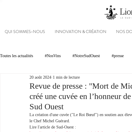
QUI SOMMES-NOUS
INNOVATION & CRÉATION
NOS D
Toutes les actualités
#NosVins
#NotreSudOuest
#presse
20 août 2024
1 min de lecture
Chambre d’Amour
Vins
Armagnacs
Gastronomie
Revue de presse : "Mort de Mich
créé une cuvée en l’honneur de 
Dégustations
Evénements
Réseaux sociaux
Patrimoin
Sud Ouest
La création d'une cuvée ("Le Roi Bœuf") en soutien aux éleve
le Chef Michel Guérard.
#NosDomaines
Lire l'article de Sud-Ouest :