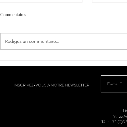
Commentaires
"Cantèra"
Rédigez un commentaire...
La véraison a
Sud-Ouest
INSCRIVEZ-VOUS À NOTRE NEWSLETTER
Li
9, rue 
Tél. : +33 (0)5