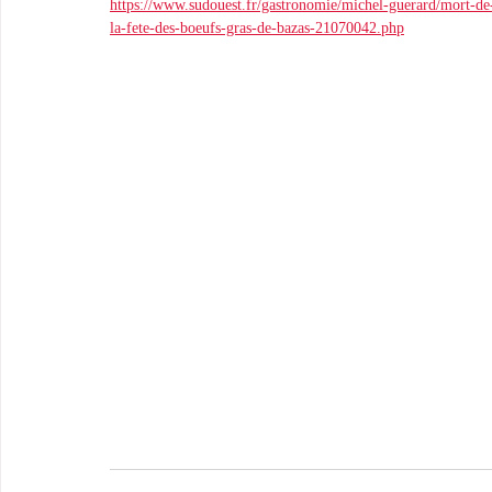
https://www.sudouest.fr/gastronomie/michel-guerard/mort-de-
la-fete-des-boeufs-gras-de-bazas-21070042.php