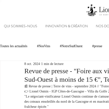
QUI SOMMES-NOUS
INNOVATION & CRÉATION
NOS D
Toutes les actualités
#NosVins
#NotreSudOuest
#presse
8 oct. 2024
1 min de lecture
Chambre d’Amour
Vins
Armagnacs
Gastronomie
Revue de presse - "Foire aux v
Sud-Ouest à moins de 15 €", T
Dégustations
Evénements
Réseaux sociaux
Patrimoin
📰 Revue de presse | Terre de vins - septembre 2024 // "Foir
👉 Lionel Osmin - IGP Côtes-de-Gascogne - Villa du Golfe 
"Le négociant-vinificateur Lionel Osmin continue de s'amuser 
des coteaux ensoleillés du nord de la Gascogne et en macérati
#NosDomaines
fraîcheur épicée."