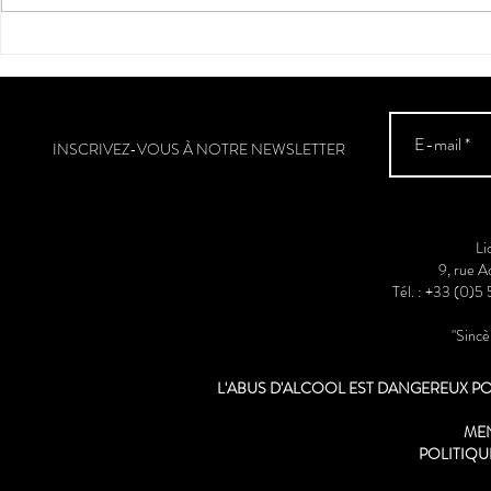
La véraison a
Sud-Ouest
INSCRIVEZ-VOUS À NOTRE NEWSLETTER
Li
9, rue 
Tél. : +33 (0)5
"Sinc
L'ABUS D'ALCOOL EST DANGEREUX 
ME
POLITIQU