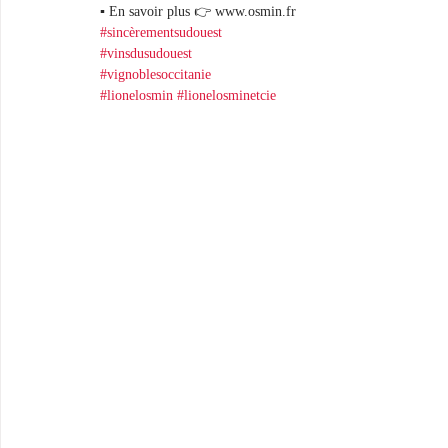
▪︎ En savoir plus 👉 www.osmin.fr 
#sincèrementsudouest
#vinsdusudouest
#vignoblesoccitanie
#lionelosmin
#lionelosminetcie