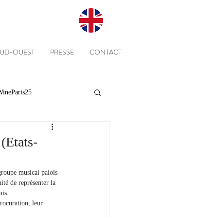
SUD-OUEST
PRESSE
CONTACT
ineParis25
Presse
Clients
(Etats-
Equipe
Cépages
 groupe musical palois 
ité de représenter la 
nis.
rocuration, leur 