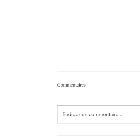
Commentaires
Rédigez un commentaire...
Félicitations à notre ami, Didier
Arribe, berger à Bescat (64)