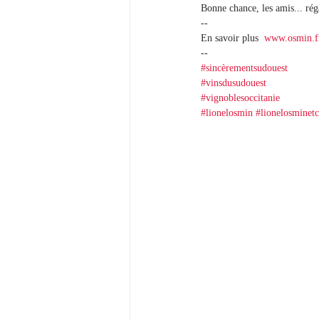
Bonne chance, les amis... rég
--
En savoir plus  
www.osmin.f
--
#sincèrementsudouest
#vinsdusudouest
#vignoblesoccitanie
#lionelosmin
#lionelosminetc