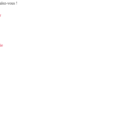
alez-vous !
r
ie