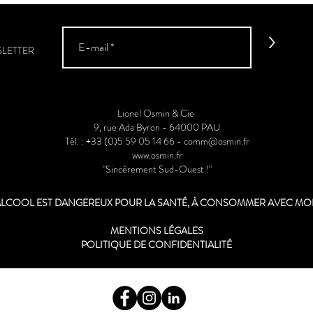
Mart
>
SLETTER
Lionel Osmin & Cie
9, rue Ada Byron - 64000 PAU
Tél. : +33 (0)5 59 05 14 66 -
comm@osmin.fr
www.osmin.fr
"Sincèrement Sud-Ouest !"
'ALCOOL EST DANGEREUX POUR LA SANTÉ, À CONSOMMER AVEC M
MENTIONS LÉGALES
POLITIQUE DE CONFIDENTIALITÉ