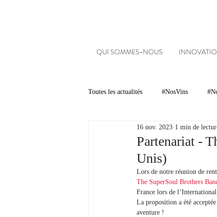
QUI SOMMES-NOUS
INNOVATIO
Toutes les actualités
#NosVins
#No
16 nov. 2023
1 min de lectur
Chambre d’Amour
Vins
Ar
Partenariat - 
Unis)
Dégustations
Evénements
Lors de notre réunion de rent
The SuperSoul Brothers Ban
France lors de l’Internationa
La proposition a été acceptée 
#NosDomaines
aventure !