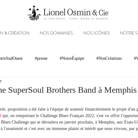
N & CRÉATION
NOS DOMAINES
NOS ICÔNES
NOTRE 
treSudOuest
#presse
#NotreÉquipe
#NosCréations
#W
e
magnacs
Gastronomie
Paysages
Photos
Partenariats
The SuperSoul Brothers Band à Memphis 
Réseaux sociaux
Patrimoine
Appellations
Récompenses
rée, proposition a été faite à l'équipe de soutenir financièrement le projet d'un
d
 qui, en remportant le Challenge Blues Français 2022, s'est vu offrir l'opportun
l Blues Challenge qui se déroulera en janvier prochain, à Memphis, aux États-U
à l'unanimité et c'est avec un immense plaisir et intérêt que nous vivrons, par p