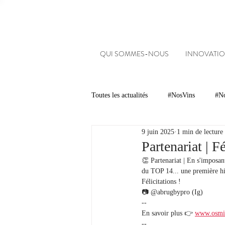
QUI SOMMES-NOUS
INNOVATIO
Toutes les actualités
#NosVins
#No
9 juin 2025
1 min de lecture
Chambre d’Amour
Vins
Ar
Partenariat | 
👏 Partenariat | En s'imposa
du TOP 14... une première hi
Dégustations
Evénements
Félicitations !
📷 @abrugbypro (Ig)
--
En savoir plus 👉 
www.osmi
#NosDomaines
-- 