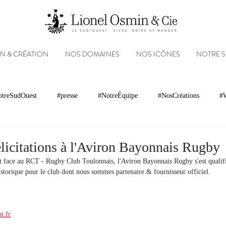
N & CRÉATION
NOS DOMAINES
NOS ICÔNES
NOTRE 
treSudOuest
#presse
#NotreÉquipe
#NosCréations
#W
magnacs
Gastronomie
Paysages
Photos
Partenariats
Félicitations à l'Aviron Bayonnais Rugby
nt face au RCT - Rugby Club Toulonnais, l'Aviron Bayonnais Rugby s'est qualifi
storique pour le club dont nous sommes partenaire & fournisseur officiel.
Réseaux sociaux
Patrimoine
Appellations
Récompenses
n.fr