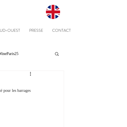
SUD-OUEST
PRESSE
CONTACT
ineParis25
Presse
Clients
é pour les barrages 
Equipe
Cépages