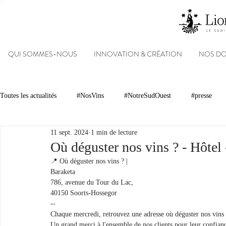
QUI SOMMES-NOUS
INNOVATION & CRÉATION
NOS D
Toutes les actualités
#NosVins
#NotreSudOuest
#presse
11 sept. 2024
1 min de lecture
Chambre d’Amour
Vins
Armagnacs
Gastronomie
Où déguster nos vins ? - Hôtel
📍 Où déguster nos vins ? |
Baraketa 
Dégustations
Evénements
Réseaux sociaux
Patrimoin
786, avenue du Tour du Lac,
40150 Soorts-Hossegor
--
Chaque mercredi, retrouvez une adresse où déguster nos vins
#NosDomaines
Un grand merci à l'ensemble de nos clients pour leur confianc