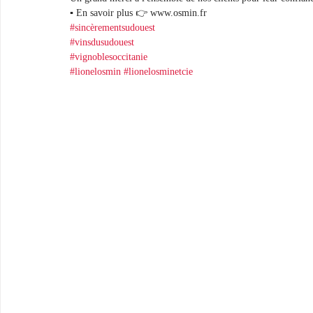
▪︎ En savoir plus 👉 www.osmin.fr 
#sincèrementsudouest
#vinsdusudouest
#vignoblesoccitanie
#lionelosmin
#lionelosminetcie