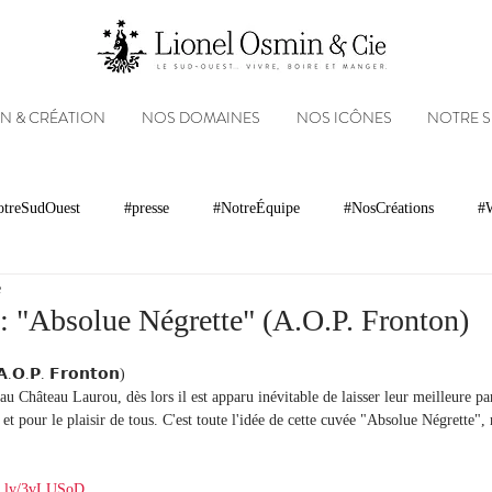
N & CRÉATION
NOS DOMAINES
NOS ICÔNES
NOTRE 
treSudOuest
#presse
#NotreÉquipe
#NosCréations
#W
e
magnacs
Gastronomie
Paysages
Photos
Partenariats
 : "Absolue Négrette" (A.O.P. Fronton)
𝗔.𝗢.𝗣. 𝗙𝗿𝗼𝗻𝘁𝗼𝗻)
Réseaux sociaux
Patrimoine
Appellations
Récompenses
au Château Laurou, dès lors il est apparu inévitable de laisser leur meilleure pa
et pour le plaisir de tous. C'est toute l'idée de cette cuvée "Absolue Négrette", 
it.ly/3vLUSoD