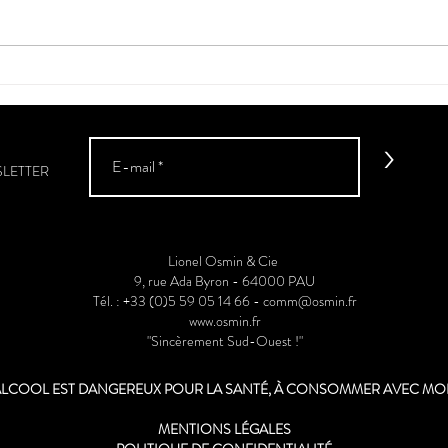
Estela Dame Jeanne
Le vi
Peès
>
SLETTER
Lionel Osmin & Cie
9, rue Ada Byron - 64000 PAU
Tél. : +33 (0)5 59 05 14 66 -
comm@osmin.fr
www.osmin.fr
"Sincèrement Sud-Ouest !"
'ALCOOL EST DANGEREUX POUR LA SANTÉ, À CONSOMMER AVEC M
MENTIONS LÉGALES