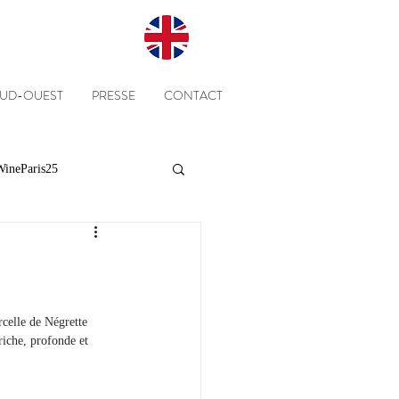
SUD-OUEST
PRESSE
CONTACT
ineParis25
Presse
Clients
Equipe
Cépages
rcelle de Négrette 
riche, profonde et 