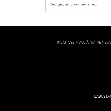
Rédigez un commentaire...
"Fer de soif" : coup de cœur et
2** / Guide Hachette des Vins
2025
INSCRIVEZ-VOUS À NOTRE NEW
L'ABUS D