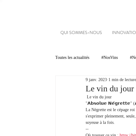
QUI SOMMES-NOUS
INNOVATIO
Toutes les actualités
#NosVins
#No
9 janv. 2023
1 min de lectur
Chambre d’Amour
Vins
Ar
Le vin du jour
 Le vin du jour 
"𝗔𝗯𝘀𝗼𝗹𝘂𝗲 𝗡𝗲́𝗴𝗿𝗲𝘁𝘁𝗲" (
Dégustations
Evénements
La Négrette est le cépage roi 
s'exprimer pleinement, seule, 
soyeuse à la fois.
--
#NosDomaines
Où trouver ce vin : 
https://b