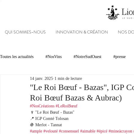
QUI SOMMES-NOUS
INNOVATION & CRÉATION
NOS D
Toutes les actualités
#NosVins
#NotreSudOuest
#presse
14 janv. 2025
1 min de lecture
Chambre d’Amour
Vins
Armagnacs
Gastronomie
"Le Roi Bœuf - Bazas", IGP Co
Roi Bœuf Bazas & Aubrac)
Dégustations
Evénements
Réseaux sociaux
Patrimoin
#NosCréations
#LeRoiBœuf
🍷 "Le Roi Bœuf - Bazas"
📍 IGP Comté Tolosan
🍇 Merlot - Tannat
#NosDomaines
#ample
#velouté
#consensuel
#aimable
#épicé
#mineàcrayon