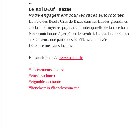
--
𝗟𝗲 𝗥𝗼𝗶 𝗕œ𝘂𝗳 - 𝗕𝗮𝘇𝗮𝘀
𝘕𝘰𝘵𝘳𝘦 𝘦𝘯𝘨𝘢𝘨𝘦𝘮𝘦𝘯𝘵 𝘱𝘰𝘶𝘳 𝘭𝘦𝘴 𝘳𝘢𝘤𝘦𝘴 𝘢𝘶𝘵𝘰𝘤𝘩𝘵𝘰𝘯𝘦𝘴 
La Fête des Bœufs Gras de Bazas dans les Landes girondines, 
célébration joyeuse, populaire et intemporelle de la race loca
Nous contribuons à perpétuer le savoir-faire des Bœufs Gras et
aux éleveurs une partie des bénéficesde la cuvée.
Défendre nos races locales.
--
En savoir plus 👉 
www.osmin.fr
--
#sincèrementsudouest
#vinsdusudouest
#vignoblesoccitanie
#lionelosmin
#lionelosminetcie