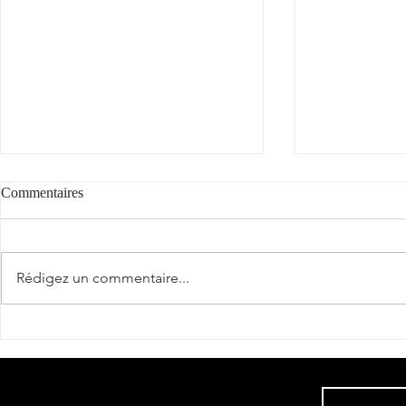
Commentaires
Rédigez un commentaire...
Estela Dame 
"Fer de soif" : coup de cœur et
2** / Guide Hachette des Vins
2025