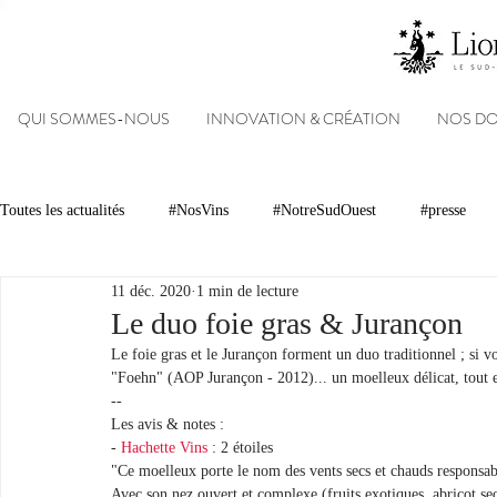
QUI SOMMES-NOUS
INNOVATION & CRÉATION
NOS D
Toutes les actualités
#NosVins
#NotreSudOuest
#presse
11 déc. 2020
1 min de lecture
Chambre d’Amour
Vins
Armagnacs
Gastronomie
Le duo foie gras & Jurançon
Le foie gras et le Jurançon forment un duo traditionnel ; si 
"Foehn" (AOP Jurançon - 2012)... un moelleux délicat, tout en 
Dégustations
Evénements
Réseaux sociaux
Patrimoin
--
Les avis & notes :
- 
Hachette Vins
 : 2 étoiles 
"Ce moelleux porte le nom des vents secs et chauds responsabl
#NosDomaines
Avec son nez ouvert et complexe (fruits exotiques, abricot sec