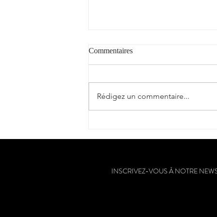
Commentaires
Rédigez un commentaire...
"Fer de soif" : coup de cœur et
2** / Guide Hachette des Vins
2025
INSCRIVEZ-VOUS À NOTRE NEW