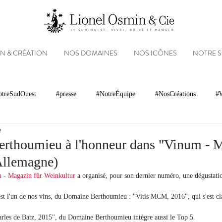
N & CRÉATION
NOS DOMAINES
NOS ICÔNES
NOTRE 
treSudOuest
#presse
#NotreÉquipe
#NosCréations
#W
e
magnacs
Gastronomie
Paysages
Photos
Partenariats
rthoumieu à l'honneur dans "Vinum - M
Allemagne)
Réseaux sociaux
Patrimoine
Appellations
Récompenses
 - Magazin für Weinkultur
 a organisé, pour son dernier numéro, une dégustati
st l'un de nos vins, du Domaine Berthoumieu : "Vitis MCM, 2016", qui s'est cla
rles de Batz, 2015", du Domaine Berthoumieu intègre aussi le Top 5.