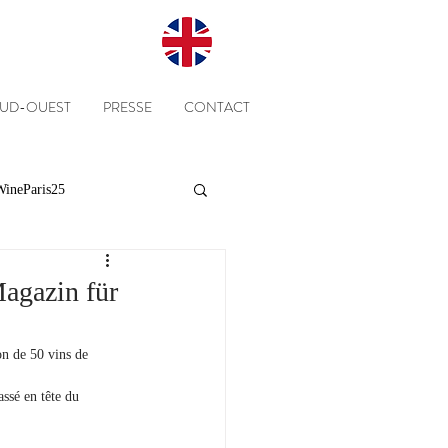
SUD-OUEST
PRESSE
CONTACT
ineParis25
Presse
Clients
agazin für
Equipe
Cépages
on de 50 vins de 
ssé en tête du 