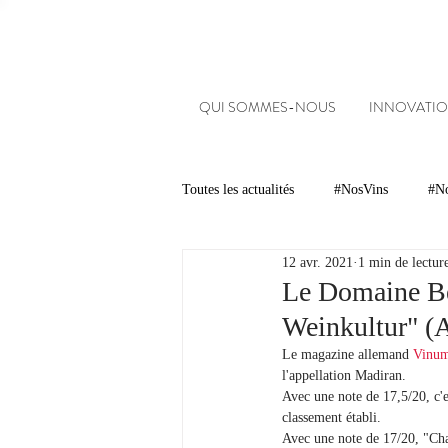
QUI SOMMES-NOUS
INNOVATIO
Toutes les actualités
#NosVins
#No
12 avr. 2021
1 min de lectur
Chambre d’Amour
Vins
Ar
Le Domaine Be
Weinkultur" (
Dégustations
Evénements
Le magazine allemand 
Vinum
l'appellation Madiran.
Avec une note de 17,5/20, c'e
classement établi.
#NosDomaines
Avec une note de 17/20, "Cha