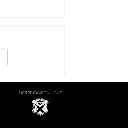
 de presse - "Lionel
n & Cie, ambassadeur des
du Sud-Ouest", La Vie
omique du Sud Ouest
NOTRE CAVE EN LIGNE