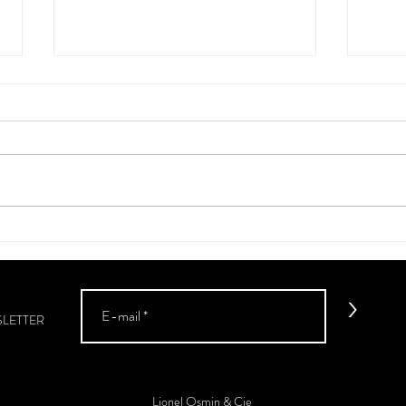
Revue de presse - "Au sommet
Revue
des Pyrénées",
Osmi
Bettane+Desseauve
vins 
Econ
>
SLETTER
Lionel Osmin & Cie