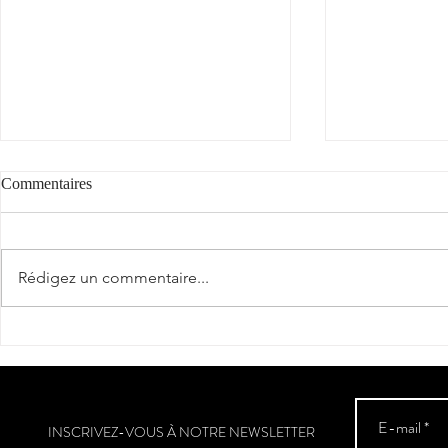
Commentaires
Rédigez un commentaire...
Estela Dame 
"Fer de soif" : coup de cœur et
2** / Guide Hachette des Vins
2025
INSCRIVEZ-VOUS À NOTRE NEWSLETTER