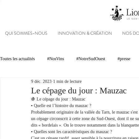
QUI SOMMES-NOUS
INNOVATION & CRÉATION
NOS D
Toutes les actualités
#NosVins
#NotreSudOuest
#presse
9 déc. 2023
1 min de lecture
Chambre d’Amour
Vins
Armagnacs
Gastronomie
Le cépage du jour : Mauzac
🍇 Le cépage du jour : Mauzac
▪︎ Quelle est l’histoire du mauzac ?
Dégustations
Evénements
Réseaux sociaux
Patrimoin
Probablement originaire de la vallée du Tarn, le mauzac s'est e
un cépage circonscrit à cette zone du Sud-Ouest, dont il ne s
dits « bordelais ». On le trouve notamment dans la blanquet
▪︎ Quelles sont les caractéristiques du mauzac ?
#NosDomaines
C'est un cépage tardif, assez sensible à la pourriture en raiso