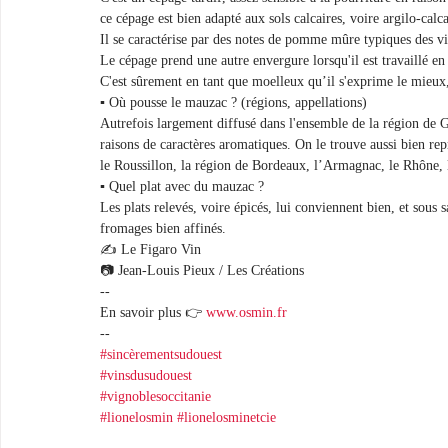
ce cépage est bien adapté aux sols calcaires, voire argilo-calca
Il se caractérise par des notes de pomme mûre typiques des vins
Le cépage prend une autre envergure lorsqu'il est travaillé en 
C'est sûrement en tant que moelleux qu’il s'exprime le mieux
▪︎ Où pousse le mauzac ? (régions, appellations)
Autrefois largement diffusé dans l'ensemble de la région de G
raisons de caractères aromatiques. On le trouve aussi bien r
le Roussillon, la région de Bordeaux, l’Armagnac, le Rhône, 
▪︎ Quel plat avec du mauzac ?
Les plats relevés, voire épicés, lui conviennent bien, et sous s
fromages bien affinés.
✍️ Le Figaro Vin
📷 Jean-Louis Pieux / Les Créations
--
En savoir plus 👉 
www.osmin.fr
-- 
#sincèrementsudouest
#vinsdusudouest
#vignoblesoccitanie
#lionelosmin
#lionelosminetcie