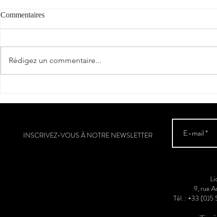
Commentaires
Rédigez un commentaire...
Le cépage du jour : Ugni Blanc
INSCRIVEZ-VOUS À NOTRE NEWSLETTER
Li
9, rue 
Tél. : +33 (0)5