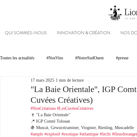
QUI SOMMES-NOUS
INNOVATION & CRÉATION
NOS D
Toutes les actualités
#NosVins
#NotreSudOuest
#presse
17 mars 2025
1 min de lecture
Chambre d’Amour
Vins
Armagnacs
Gastronomie
"La Baie Orientale", IGP Comt
Cuvées Créatives)
Dégustations
Evénements
Réseaux sociaux
Patrimoin
#NosCréations
#LesCuvéesCréatives
🍷 "La Baie Orientale"
📍 IGP Comté Tolosan
🍇 Muscat, Gewurztraminer, Viognier, Riesling, Muscadelle
#NosDomaines
#ample
#explosif
#exotique
#atlantique
#litchi
#fleurdorange