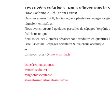
--
𝗟𝗲𝘀 𝗰𝘂𝘃𝗲́𝗲𝘀 𝗰𝗿𝗲́𝗮𝘁𝗶𝘃𝗲𝘀 - 𝗡𝗼𝘂𝘀 𝗿𝗲́𝗶𝗻𝘃𝗲𝗻𝘁𝗼𝗻𝘀 𝗹𝗲 
𝘉𝘢𝘪𝘦 𝘖𝘳𝘪𝘦𝘯𝘵𝘢𝘭𝘦 : 𝘥'𝘌𝘴𝘵 𝘦𝘯 𝘖𝘶𝘦𝘴𝘵
Dans les années 1980, la Gascogne a planté des cépages origina
régnaient en maîtres.
Nous avons retrouvé quelques parcelles de cépages "terpéniqu
fraîcheur unique.
Seul souci, ces 2 cuvées décalées sont produites en quantités l
Baie Orientale : cépages orientaux & fraîcheur océanique.
--
En savoir plus 👉 
www.osmin.fr
--
#sincèrementsudouest
#vinsdusudouest
#vignoblesoccitanie
#lionelosmin
#lionelosminetcie