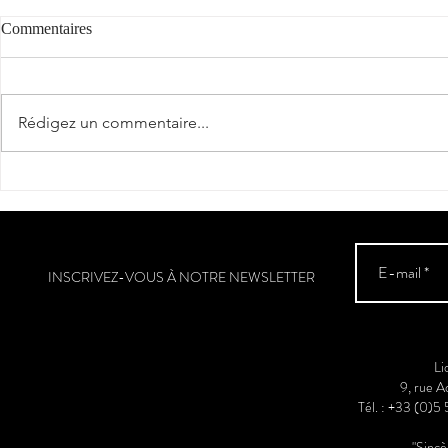
Commentaires
"Cantèra"
Rédigez un commentaire...
La véraison a
Sud-Ouest
INSCRIVEZ-VOUS À NOTRE NEWSLETTER
Li
9, rue 
Tél. : +33 (0)5
"Sinc