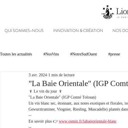
QUI SOMMES-NOUS
INNOVATION & CRÉATION
NOS D
Toutes les actualités
#NosVins
#NotreSudOuest
#presse
3 avr. 2024
1 min de lecture
Chambre d’Amour
Vins
Armagnacs
Gastronomie
"La Baie Orientale" (IGP Comt
🍷 Le vin du jour 🍷
"La Baie Orientale" (IGP Comté Tolosan)
Dégustations
Evénements
Réseaux sociaux
Patrimoin
Un vin blanc sec, étonnant, aux notes exotiques et florales, is
Gewurztraminer, Viognier, Riesling, Muscadelle) plantés dans
--
En savoir plus 👉 
www.osmin.fr/labaieorientale-blanc
#NosDomaines
-- 