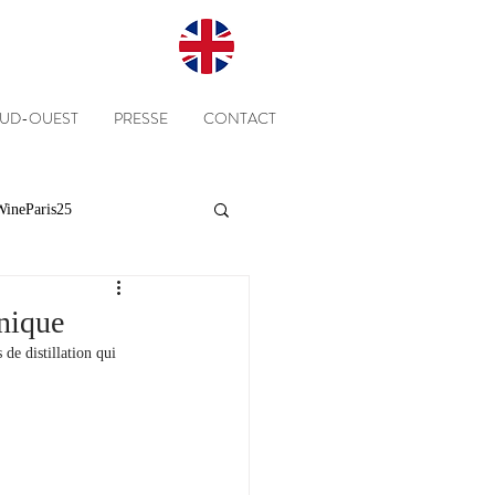
SUD-OUEST
PRESSE
CONTACT
ineParis25
Presse
Clients
anique
de distillation qui 
Equipe
Cépages