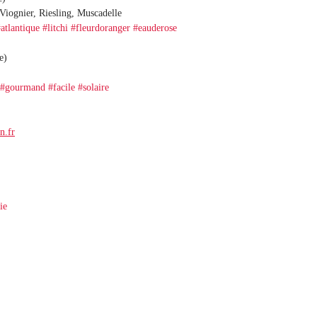
Viognier, Riesling, Muscadelle
atlantique
#litchi
#fleurdoranger
#eauderose
e)
#gourmand
#facile
#solaire
n.fr
ie