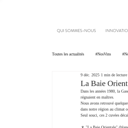
QUI SOMMES-NOUS
INNOVATIO
Toutes les actualités
#NosVins
#No
9 déc. 2025
1 min de lecture
Chambre d’Amour
Vins
Ar
La Baie Orient
Dans les années 1980, la Gasc
régnaient en maîtres.
Dégustations
Evénements
Nous avons retrouvé quelques
dans notre région au climat o
Seul souci, ces 2 cuvées décal
#NosDomaines
🍷 "La Baie Orientale" (blan