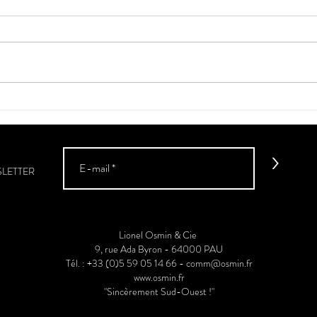
"Le C
La véraison a débuté dans le
Sud-Ouest
>
SLETTER
Lionel Osmin & Cie
9, rue Ada Byron - 64000 PAU
Tél. : +33 (0)5 59 05 14 66 -
comm@osmin.fr
www.osmin.fr
"Sincèrement Sud-Ouest !"