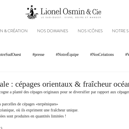
N & CRÉATION
NOS DOMAINES
NOS ICÔNES
NOTRE 
treSudOuest
#presse
#NotreÉquipe
#NosCréations
#W
magnacs
Gastronomie
Paysages
Photos
Partenariats
ale : cépages orientaux & fraîcheur océ
ogne a planté des cépages originaux pour se diversifier par rapport aux cépages 
Réseaux sociaux
Patrimoine
Appellations
Récompenses
 parcelles de cépages «terpéniques»
céanique, où ils expriment une fraîcheur unique.
ées sont produites en quantités limitées !
c)