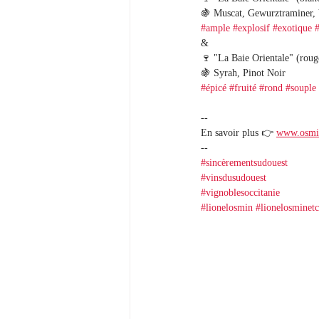
🍇 Muscat, Gewurztraminer, 
#ample
#explosif
#exotique
#
&
🍷 "La Baie Orientale" (roug
🍇 Syrah, Pinot Noir 
#épicé
#fruité
#rond
#souple
--
En savoir plus 👉 
www.osmi
--
#sincèrementsudouest
#vinsdusudouest
#vignoblesoccitanie
#lionelosmin
#lionelosminetc