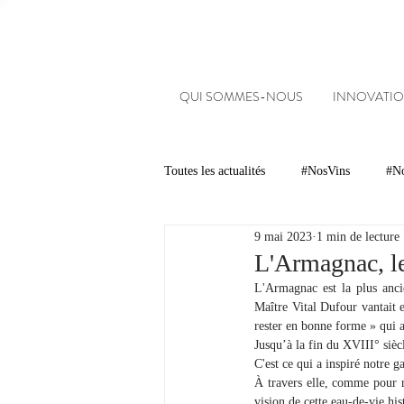
QUI SOMMES-NOUS
INNOVATIO
Toutes les actualités
#NosVins
#No
9 mai 2023
1 min de lecture
Chambre d’Amour
Vins
Ar
L'Armagnac, l
L'Armagnac est la plus anci
Maître Vital Dufour vantait e
Dégustations
Evénements
rester en bonne forme » qui a
Jusqu’à la fin du XVIII° sièc
C'est ce qui a inspiré notre 
À travers elle, comme pour n
#NosDomaines
vision de cette eau-de-vie h