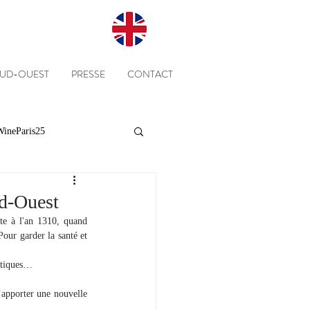
SUD-OUEST
PRESSE
CONTACT
ineParis25
Presse
Clients
ud-Ouest
e à l'an 1310, quand 
our garder la santé et 
Equipe
Cépages
eutiques…
apporter une nouvelle 
st…