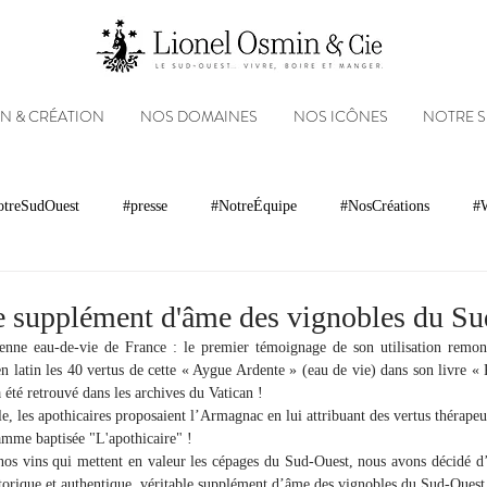
N & CRÉATION
NOS DOMAINES
NOS ICÔNES
NOTRE 
treSudOuest
#presse
#NotreÉquipe
#NosCréations
#W
magnacs
Gastronomie
Paysages
Photos
Partenariats
e supplément d'âme des vignobles du S
enne eau-de-vie de France : le premier témoignage de son utilisation remont
n latin les 40 vertus de cette « Aygue Ardente » (eau de vie) dans son livre « P
Réseaux sociaux
Patrimoine
Appellations
Récompenses
 été retrouvé dans les archives du Vatican !
le, les apothicaires proposaient l’Armagnac en lui attribuant des vertus thérap
gamme baptisée "L'apothicaire" !
os vins qui mettent en valeur les cépages du Sud-Ouest, nous avons décidé d’
istorique et authentique, véritable supplément d’âme des vignobles du Sud-Oue