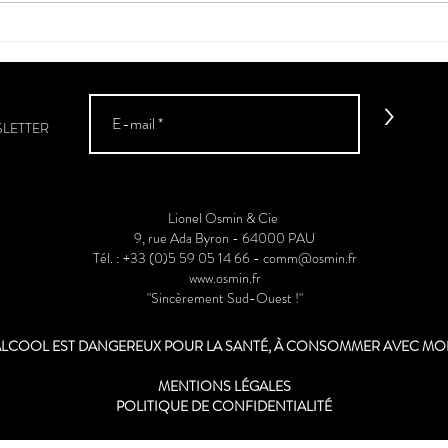
Nos 
"La Flamme de l’Armagnac"
>
SLETTER
Lionel Osmin & Cie
9, rue Ada Byron - 64000 PAU
Tél. : +33 (0)5 59 05 14 66 -
comm@osmin.fr
www.osmin.fr
"Sincèrement Sud-Ouest !"
'ALCOOL EST DANGEREUX POUR LA SANTÉ, À CONSOMMER AVEC M
MENTIONS LÉGALES
POLITIQUE DE CONFIDENTIALITÉ