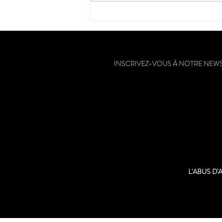
L'Armagnac : la plus ancienne
eau-de-vie de France
INSCRIVEZ-VOUS À NOTRE NEW
L'ABUS D