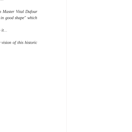
n Master Vital Dufour 
y in good shape" which 
it...
ision of this historic 