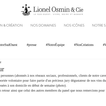
N & CRÉATION
NOS DOMAINES
NOS ICÔNES
NOTRE 
treSudOuest
#presse
#NotreÉquipe
#NosCréations
#W
e
magnacs
Gastronomie
Paysages
Photos
Partenariats
ur
personnes (abonnés à nos réseaux sociaux, professionnels, clients de notre cav
t portée volontaire pour faire partie d'un précieux jury dégustateur de nos vins d
Réseaux sociaux
Patrimoine
Appellations
Récompenses
ressées à son domicile en début de semaine (photo).
 retour ainsi que celui des autres membres du panel que nous remercions pour l