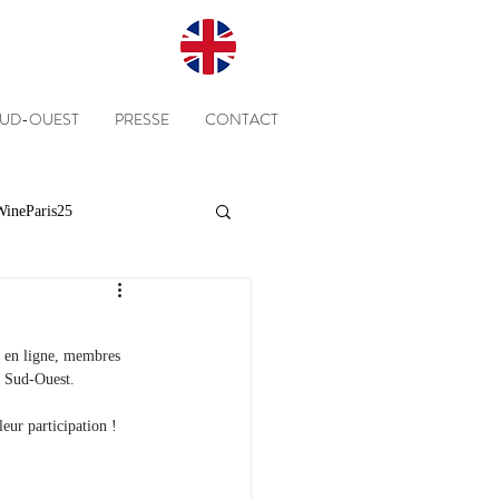
SUD-OUEST
PRESSE
CONTACT
ineParis25
Presse
Clients
e en ligne, membres 
u Sud-Ouest. 
Equipe
Cépages
eur participation !