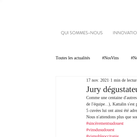
QUI SOMMES-NOUS
INNOVATIO
Toutes les actualités
#NosVins
#No
17 nov. 2021
1 min de lectur
Chambre d’Amour
Vins
Ar
Jury dégustate
Comme une centaine d'autres 
de l'équipe...), Kattalin s'es
Dégustations
Evénements
5 cuvées lui ont ainsi été ad
Nous n'attendons plus que son
#sincèrementsudouest
#vinsdusudouest
#NosDomaines
#vignobleoccitanie