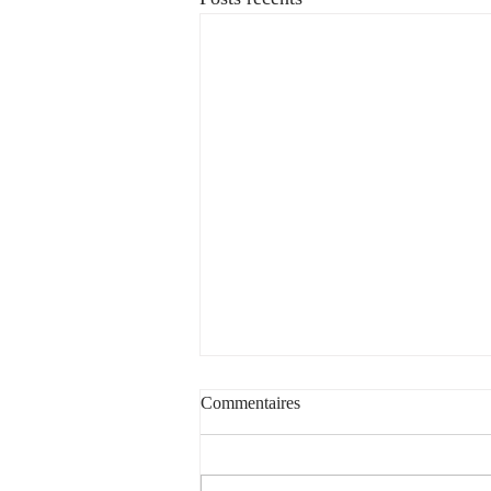
Voyez la vie en rose
Commentaires
Voyez la vie en rose... avec notre rosé
doublement étoilé par le Guide
Hachette des Vins 2026 (cf.