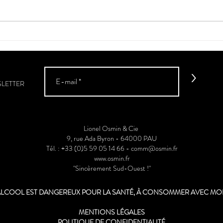
La vé
Sud-
>
SLETTER
Lionel Osmin & Cie
9, rue Ada Byron - 64000 PAU
Tél. : +33 (0)5 59 05 14 66 -
comm@osmin.fr
www.osmin.fr
"Sincèrement Sud-Ouest !"
'ALCOOL EST DANGEREUX POUR LA SANTÉ, À CONSOMMER AVEC M
MENTIONS LÉGALES
POLITIQUE DE CONFIDENTIALITÉ