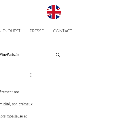
SUD-OUEST
PRESSE
CONTACT
ineParis25
Presse
Clients
ièrement nos 
Equipe
Cépages
umidité, son crémeux 
lors moelleuse et 