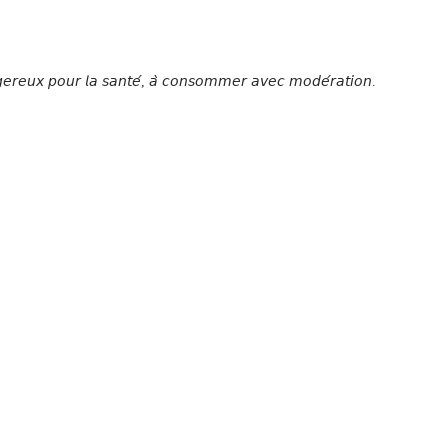
𝘨𝘦𝘳𝘦𝘶𝘹 𝘱𝘰𝘶𝘳 𝘭𝘢 𝘴𝘢𝘯𝘵𝘦́, 𝘢̀ 𝘤𝘰𝘯𝘴𝘰𝘮𝘮𝘦𝘳 𝘢𝘷𝘦𝘤 𝘮𝘰𝘥𝘦́𝘳𝘢𝘵𝘪𝘰𝘯.