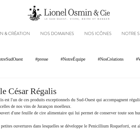
N & CRÉATION
NOS DOMAINES
NOS ICÔNES
NOTRE 
treSudOuest
#presse
#NotreÉquipe
#NosCréations
#W
magnacs
Gastronomie
Paysages
Photos
Partenariats
le César Régalis
is est l'un de ces produits exceptionnels du Sud-Ouest qui accompagnent régul
r celles de nos vins de Jurançon moelleux.
Réseaux sociaux
Patrimoine
Appellations
Récompenses
uvert d'une feuille de cire alimentaire qui lui permet de conserver toute son h
petites ouvertures dans lesquelles se développe le Penicillium Roqueforti, est a