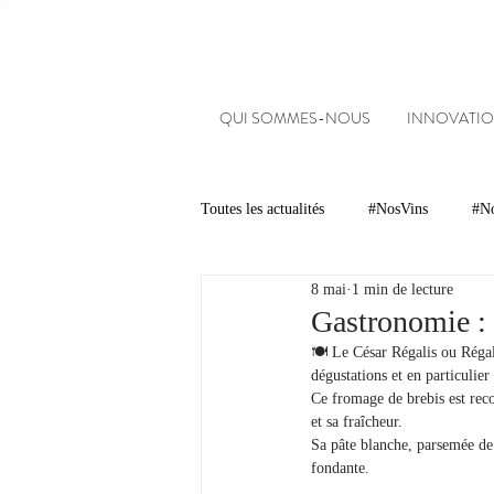
QUI SOMMES-NOUS
INNOVATIO
Toutes les actualités
#NosVins
#No
8 mai
1 min de lecture
Chambre d’Amour
Vins
Ar
Gastronomie : 
🍽 Le César Régalis ou Régal
dégustations et en particulie
Dégustations
Evénements
Ce fromage de brebis est reco
et sa fraîcheur.
Sa pâte blanche, parsemée de 
fondante.
#NosDomaines