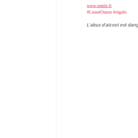
www.osmin.fr
#LionelOsmin
#régalis
𝘓'𝘢𝘣𝘶𝘴 𝘥'𝘢𝘭𝘤𝘰𝘰𝘭 𝘦𝘴𝘵 𝘥𝘢𝘯